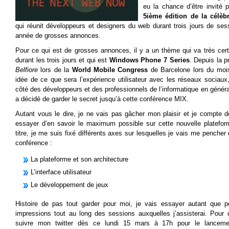
eu la chance d’être invité 
5ième édition de la célèb
qui réunit développeurs et designers du web durant trois jours de s
année de grosses annonces.
Pour ce qui est de grosses annonces, il y a un thème qui va très cer
durant les trois jours et qui est
Windows Phone 7 Series
. Depuis la p
Belfiore
lors de la
World Mobile Congress
de Barcelone lors du moi
idée de ce que sera l’expérience utilisateur avec les réseaux sociaux
côté des développeurs et des professionnels de l’informatique en général
a décidé de garder le secret jusqu’à cette conférence MIX.
Autant vous le dire, je ne vais pas gâcher mon plaisir et je compte 
essayer d’en savoir le maximum possible sur cette nouvelle platefor
titre, je me suis fixé différents axes sur lesquelles je vais me pencher 
conférence :
La plateforme et son architecture
L’interface utilisateur
Le développement de jeux
Histoire de pas tout garder pour moi, je vais essayer autant que p
impressions tout au long des sessions auxquelles j’assisterai. Pour 
suivre mon twitter dès ce lundi 15 mars à 17h pour le lancemen