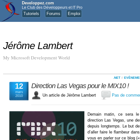
Developpez.com
Le Club des Développeurs et IT Pro
Tutoriels
Forums
Emploi
Jérôme Lambert
My Microsoft Development World
.NET
//
EVÈNEME
12
Direction Las Vegas pour le MIX10 !
mars
Un article de Jérôme Lambert
Pas de commen
2010
Demain matin, ce sera le 
direction Las Vegas, une dest
depuis longtemps. Le but de
d’aller faire le flambeur dan
vous en parler sur ce blog (« 