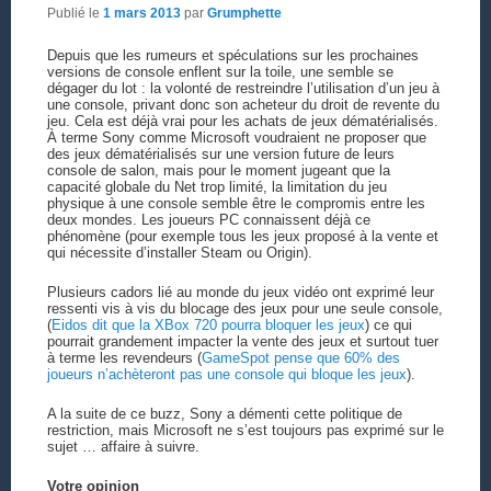
Publié le
1 mars 2013
par
Grumphette
Depuis que les rumeurs et spéculations sur les prochaines
versions de console enflent sur la toile, une semble se
dégager du lot : la volonté de restreindre l’utilisation d’un jeu à
une console, privant donc son acheteur du droit de revente du
jeu. Cela est déjà vrai pour les achats de jeux dématérialisés.
À terme Sony comme Microsoft voudraient ne proposer que
des jeux dématérialisés sur une version future de leurs
console de salon, mais pour le moment jugeant que la
capacité globale du Net trop limité, la limitation du jeu
physique à une console semble être le compromis entre les
deux mondes. Les joueurs PC connaissent déjà ce
phénomène (pour exemple tous les jeux proposé à la vente et
qui nécessite d’installer Steam ou Origin).
Plusieurs cadors lié au monde du jeux vidéo ont exprimé leur
ressenti vis à vis du blocage des jeux pour une seule console,
(
Eidos dit que la XBox 720 pourra bloquer les jeux
) ce qui
pourrait grandement impacter la vente des jeux et surtout tuer
à terme les revendeurs (
GameSpot pense que 60% des
joueurs n’achèteront pas une console qui bloque les jeux
).
A la suite de ce buzz, Sony a démenti cette politique de
restriction, mais Microsoft ne s’est toujours pas exprimé sur le
sujet … affaire à suivre.
Votre opinion