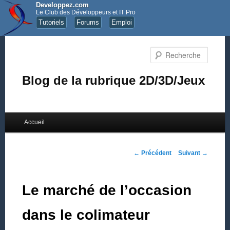
Developpez.com
Le Club des Développeurs et IT Pro
Tutoriels
Forums
Emploi
Recher
Blog de la rubrique 2D/3D/Jeux
Menu principal
Accueil
Aller au contenu principal
Aller au contenu secondaire
Navigation des articles
←
Précédent
Suivant
→
Le marché de l’occasion
dans le colimateur