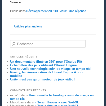
Source
Publié dans
Développement 2D / 3D / Jeux
|
Une
réponse
Navigation des articles
←
Articles plus anciens
Recherche
ARTICLES RÉCENTS
Un documentaire filmé en 360° pour l’Oculus Rift
Échantillon des jeux utilisant l’Unreal Engine
Une nouvelle technologie suivi de visage en temps-réel
Rivalry, la démonstration de Unreal Engine 4 pour
mobiles
Unity n’est pas qu’un moteur de jeux vidéo !
COMMENTAIRES RÉCENTS
rame16
dans
Une nouvelle technologie suivi de visage en
temps-réel
Marc4game
dans
« Terain flyover » avec WebGL
Marc4game
dans
« Terain flyover » avec WebGL