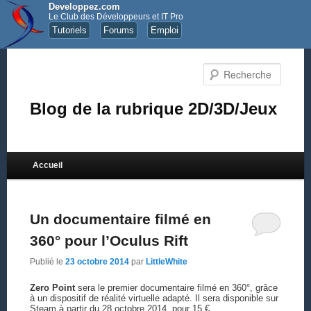
Developpez.com
Le Club des Développeurs et IT Pro
Tutoriels
Forums
Emploi
Recher
Blog de la rubrique 2D/3D/Jeux
Menu principal
Accueil
Aller au contenu principal
Aller au contenu secondaire
Un documentaire filmé en
360° pour l’Oculus Rift
Publié le
23 octobre 2014
par
LittleWhite
Zero Point
sera le premier documentaire filmé en 360°, grâce
à un dispositif de réalité virtuelle adapté. Il sera disponible sur
Steam à partir du 28 octobre 2014, pour 15 €.