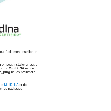
ut facilement installer un
g
on peut installer un autre
tomb
.
MiniDLNA
est un
n_plug
ne les préinstalle
s de
MiniDLNA
et de
er les packages