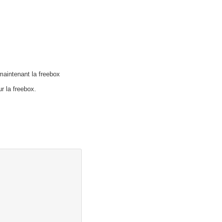
-cvs [SQLite 3.5.6].
maintenant la freebox
ur la freebox.