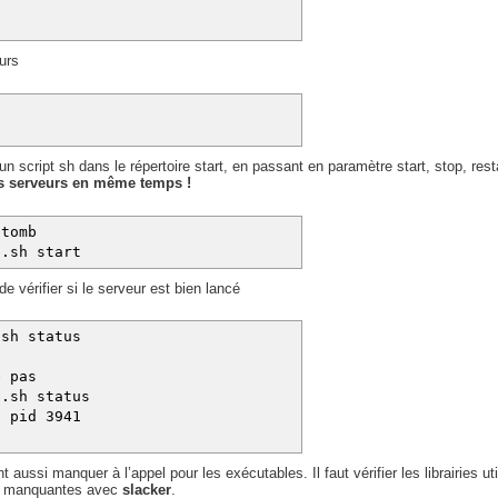
eurs
b
n script sh dans le répertoire start, en passant en paramètre start, stop, rest
les serveurs en même temps !
atomb
b.sh start
e vérifier si le serveur est bien lancé
.sh status
g
e pas
b.sh status
s pid 3941
aussi manquer à l’appel pour les exécutables. Il faut vérifier les librairies u
ries manquantes avec
slacker
.