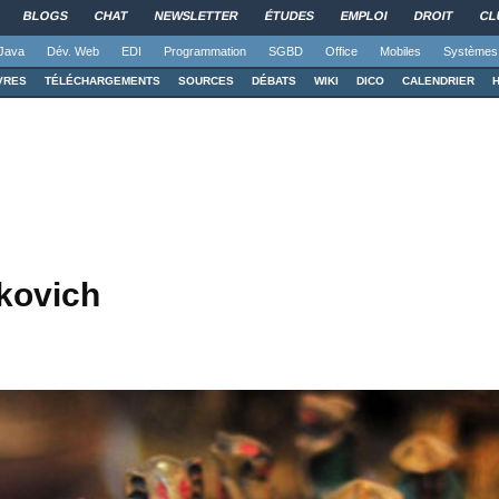
BLOGS
CHAT
NEWSLETTER
ÉTUDES
EMPLOI
DROIT
CL
Java
Dév. Web
EDI
Programmation
SGBD
Office
Mobiles
Systèmes
VRES
TÉLÉCHARGEMENTS
SOURCES
DÉBATS
WIKI
DICO
CALENDRIER
lkovich