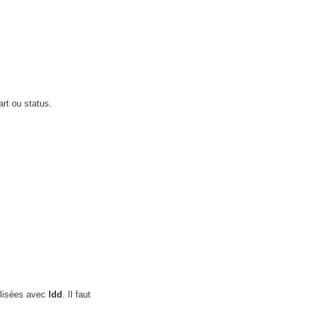
art ou status.
tilisées avec
ldd
. Il faut