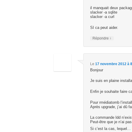
il manquait deux package
slacker -a sqlite
slacker -a curl
SI ca peut aider.
↓
Répondre
Le
17 novembre 2012 à 8
Bonjour
Je suis en plaine instal
Enfin je souhaite fair
Pour rmédiatomb l’instal
Après upgrade, j’ai dû f
La commande ldd n’exist
Peut-être que je n’ai pa
Si c’est la cas, lequel…