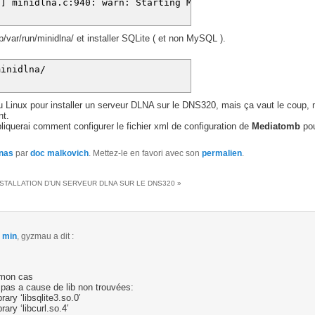
5] minidlna.c:940: warn: Starting MiniDLNA version 1.1.0
 /ffp/var/run/minidlna/ et installer SQLite ( et non MySQL ).
minidlna/
peu Linux pour installer un serveur DLNA sur le DNS320, mais ça vaut le coup, 
nt.
xpliquerai comment configurer le fichier xml de configuration de
Mediatomb
po
nas
par
doc malkovich
. Mettez-le en favori avec son
permalien
.
NSTALLATION D’UN SERVEUR DLNA SUR LE DNS320
»
9 min
,
gyzmau
a dit :
 mon cas
pas a cause de lib non trouvées:
ary ‘libsqlite3.so.0′
ary ‘libcurl.so.4′