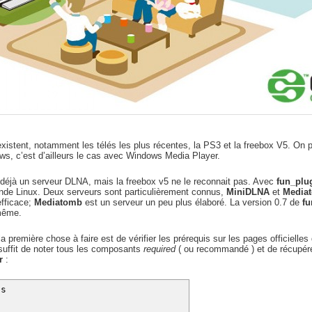
stent, notamment les télés les plus récentes, la PS3 et la freebox V5. On pe
, c’est d’ailleurs le cas avec Windows Media Player.
éjà un serveur DLNA, mais la freebox v5 ne le reconnait pas. Avec
fun_plu
de Linux. Deux serveurs sont particulièrement connus,
MiniDLNA
et
Media
efficace;
Mediatomb
est un serveur un peu plus élaboré. La version 0.7 de
fu
-même.
la première chose à faire est de vérifier les prérequis sur les pages officielle
l suffit de noter tous les composants
required
( ou recommandé ) et de récupér
er
:
is