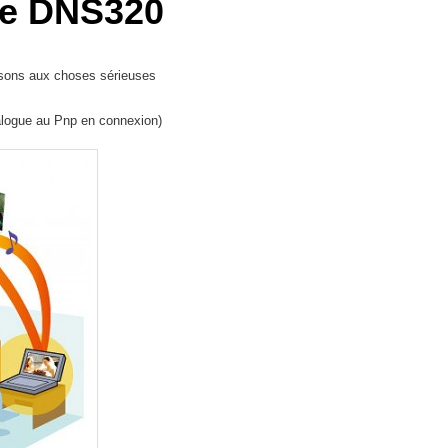
 le DNS320
ssons aux choses sérieuses
alogue au Pnp en connexion)