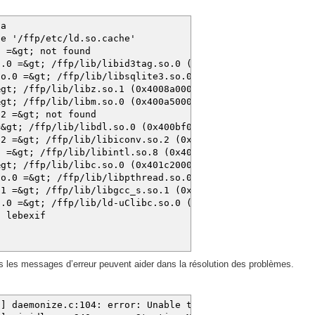
na
he '/ffp/etc/ld.so.cache'
gt; not found
gt; /ffp/lib/libid3tag.so.0 (0x4000f000)
&gt; /ffp/lib/libsqlite3.so.0 (0x40026000)
/ffp/lib/libz.so.1 (0x4008a000)
/ffp/lib/libm.so.0 (0x400a5000)
&gt; not found
/ffp/lib/libdl.so.0 (0x400bf000)
t; /ffp/lib/libiconv.so.2 (0x400ca000)
; /ffp/lib/libintl.so.8 (0x401b2000)
/ffp/lib/libc.so.0 (0x401c2000)
&gt; /ffp/lib/libpthread.so.0 (0x40227000)
t; /ffp/lib/libgcc_s.so.1 (0x40243000)
gt; /ffp/lib/ld-uClibc.so.0 (0x40000000)
, lebexif
s les messages d’erreur peuvent aider dans la résolution des problèmes.
5] daemonize.c:104: error: Unable to open pidfile for wr