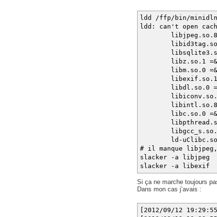
ldd /ffp/bin/minidl
ldd: can't open cac
libjpeg.so.8 =&
libid3tag.so.0 =&
libsqlite3.so.0 =
libz.so.1 =&gt; 
libm.so.0 =&gt; 
libexif.so.12 =
libdl.so.0 =&gt; 
libiconv.so.2 =&g
libintl.so.8 =&gt
libc.so.0 =&gt; 
libpthread.so.0 =
libgcc_s.so.1 =&g
ld-uClibc.so.0 =&
# il manque libjpeg
slacker -a libjpeg
slacker -a libexif
Si ça ne marche toujours pa
Dans mon cas j’avais :
[2012/09/12 19:29:5