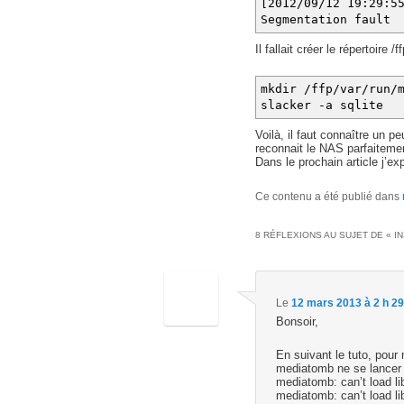
[2012/09/12 19:29:5
Segmentation fault
Il fallait créer le répertoire
mkdir /ffp/var/run/
slacker -a sqlite
Voilà, il faut connaître un 
reconnait le NAS parfaiteme
Dans le prochain article j’e
Ce contenu a été publié dans
8 RÉFLEXIONS AU SUJET DE «
I
Le
12 mars 2013 à 2 h 2
Bonsoir,
En suivant le tuto, pour
mediatomb ne se lancer 
mediatomb: can’t load libr
mediatomb: can’t load libr