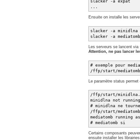
slacker -a expat
...
Ensuite on installe les serv
slacker -a minidlna
slacker -a mediatom
Les serveurs se lancent via u
Attention, ne pas lancer 
# exemple pour medi
/ffp/start/mediatom
Le paramètre status permet d
/ffp/start/minidlna
minidlna not runnin
# minidlna ne tourn
/ffp/start/mediatom
mediatomb running a
# mediatomb si
Certains composants peuvent 
ensuite installer les librai