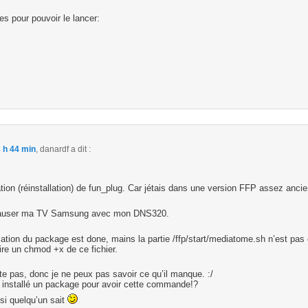
s pour pouvoir le lancer:
 h 44 min
,
danardf
a dit :
lation (réinstallation) de fun_plug. Car jétais dans une version FFP assez anci
e causer ma TV Samsung avec mon DNS320.
lation du package est done, mains la partie /ffp/start/mediatome.sh n’est pas
aire un chmod +x de ce fichier.
e pas, donc je ne peux pas savoir ce qu’il manque. :/
s installé un package pour avoir cette commande!?
 si quelqu’un sait