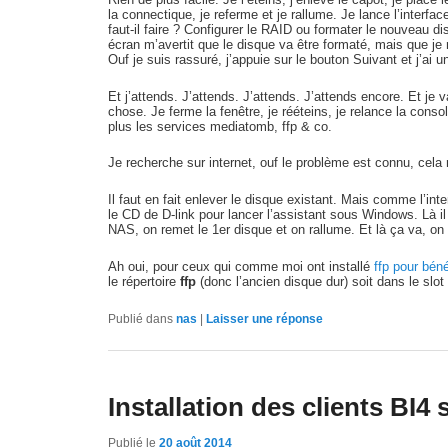
la connectique, je referme et je rallume. Je lance l’interf
faut-il faire ? Configurer le RAID ou formater le nouveau 
écran m’avertit que le disque va être formaté, mais que je
Ouf je suis rassuré, j’appuie sur le bouton Suivant et j’ai 
Et j’attends. J’attends. J’attends. J’attends encore. Et je
chose. Je ferme la fenêtre, je rééteins, je relance la cons
plus les services mediatomb, ffp & co.
Je recherche sur internet, ouf le problème est connu, cela
Il faut en fait enlever le disque existant. Mais comme l’in
le CD de D-link pour lancer l’assistant sous Windows. Là il 
NAS, on remet le 1er disque et on rallume. Et là ça va, on 
Ah oui, pour ceux qui comme moi ont installé
ffp pour béné
le répertoire
ffp
(donc l’ancien disque dur) soit dans le slot
Publié dans
nas
|
Laisser une réponse
Installation des clients BI4 
Publié le
20 août 2014