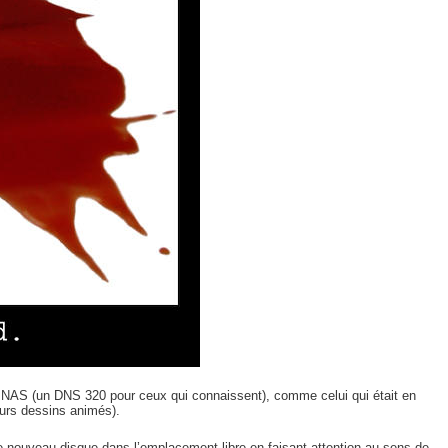
 NAS (un DNS 320 pour ceux qui connaissent), comme celui qui était en
eurs dessins animés).
e le nouveau disque dans l’emplacement libre en faisant attention au sens de