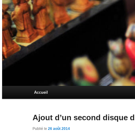
Menu principal
Accueil
Aller au contenu principal
Aller au contenu secondaire
Ajout d’un second disque d
Publié le
26 août 2014