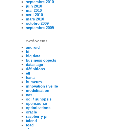
septembre 2010
juin 2010
mai 2010
avril 2010
mars 2010
octobre 2009
septembre 2009
CATÉGORIES
android
bi
big data
business objects
datastage
définitions
etl
hana
humeurs
innovation / veille
modélisation
nas
odi / sunopsis
opensource
optimisations
oracle
raspberry pi
talend
toad