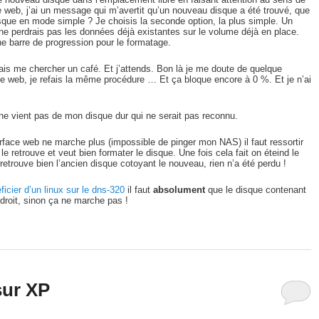
ace web, j’ai un message qui m’avertit qu’un nouveau disque a été trouvé, que
disque en mode simple ? Je choisis la seconde option, la plus simple. Un
 ne perdrais pas les données déjà existantes sur le volume déjà en place.
une barre de progression pour le formatage.
 vais me chercher un café. Et j’attends. Bon là je me doute de quelque
ole web, je refais la même procédure … Et ça bloque encore à 0 %. Et je n’ai
 ne vient pas de mon disque dur qui ne serait pas reconnu.
terface web ne marche plus (impossible de pinger mon NAS) il faut ressortir
le retrouve et veut bien formater le disque. Une fois cela fait on éteind le
retrouve bien l’ancien disque cotoyant le nouveau, rien n’a été perdu !
ficier d’un linux sur le dns-320
il faut
absolument
que le disque contenant
 droit, sinon ça ne marche pas !
sur XP