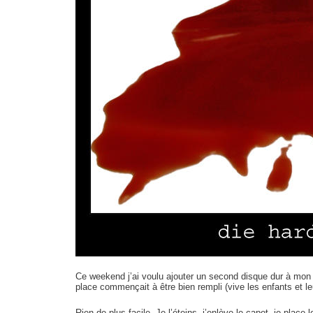
Ce weekend j’ai voulu ajouter un second disque dur à mon
place commençait à être bien rempli (vive les enfants et l
Rien de plus facile. Je l’éteins, j’enlève le capot, je plac