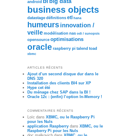
bi
big data
android
business objects
etl
datastage
définitions
hana
humeurs
innovation /
veille
modélisation
nas
odi / sunopsis
optimisations
opensource
oracle
raspberry pi
talend
toad
xbmc
ARTICLES RÉCENTS
Ajout d’un second disque dur dans le
DNS 320
Installation des clients BI4 sur XP
Hype cet été
Du ménage chez SAP dans la BI !
Oracle 12c : (enfin) l’option In-Memory !
COMMENTAIRES RÉCENTS
Loïc
dans
XBMC, ou le Raspberry Pi
pour les Nuls
application Raspberry
dans
XBMC, ou le
Raspberry Pi pour les Nuls
doc malkovich
dans
XBMC, ou le