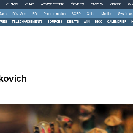
BLOGS
CHAT
NEWSLETTER
ÉTUDES
EMPLOI
DROIT
CL
Java
Dév. Web
EDI
Programmation
SGBD
Office
Mobiles
Systèmes
VRES
TÉLÉCHARGEMENTS
SOURCES
DÉBATS
WIKI
DICO
CALENDRIER
lkovich