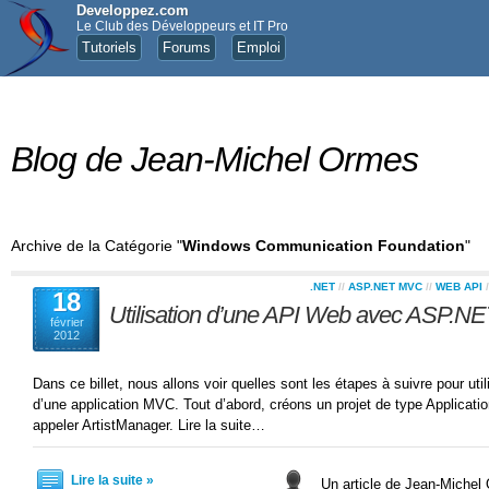
Developpez.com
Le Club des Développeurs et IT Pro
Tutoriels
Forums
Emploi
Blog de Jean-Michel Ormes
Archive de la Catégorie "
Windows Communication Foundation
"
.NET
//
ASP.NET MVC
//
WEB API
/
18
Utilisation d’une API Web avec ASP.N
février
2012
Dans ce billet, nous allons voir quelles sont les étapes à suivre pour u
d’une application MVC. Tout d’abord, créons un projet de type Applic
appeler ArtistManager. Lire la suite…
Lire la suite »
Un article de Jean-Miche