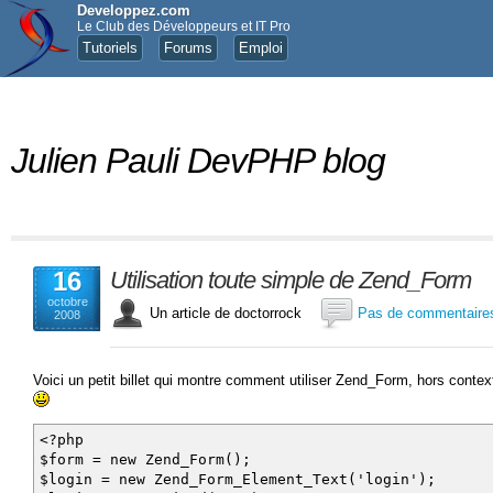
Developpez.com
Le Club des Développeurs et IT Pro
Tutoriels
Forums
Emploi
Julien Pauli DevPHP blog
16
Utilisation toute simple de Zend_Form
octobre
Un article de doctorrock
Pas de commentaire
2008
Voici un petit billet qui montre comment utiliser Zend_Form, hors conte
<?php
$form = new Zend_Form();
$login = new Zend_Form_Element_Text('login');