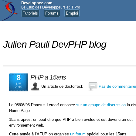
Developpez.com
Le Club des Développeurs et IT Pro
Tutoriels
Forums
Emploi
Julien Pauli DevPHP blog
8
PHP a 15ans
juin
Un article de doctorrock
Pas de commentaire
2010
Le 08/06/95 Ramsus Lerdorf annonce
sur un groupe de discussion
la dis
Home Page.
15ans après, on peut dire que PHP a bien évolué et est devenu un outil
environnement web.
Cette année à l’AFUP on organise
un forum
spécial pour les 15ans.