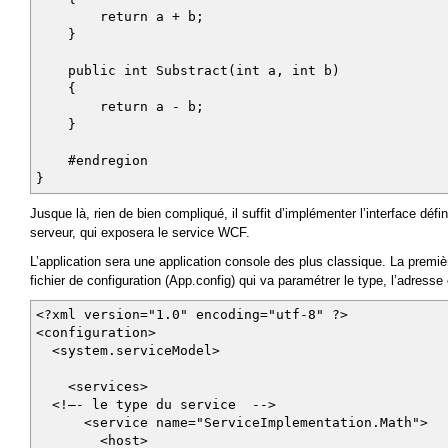
return a + b;
}
public int Substract(int a, int b)
{
return a - b;
}
#endregion
}
Jusque là, rien de bien compliqué, il suffit d’implémenter l’interface dé
serveur, qui exposera le service WCF.
L’application sera une application console des plus classique. La premiè
fichier de configuration (App.config) qui va paramétrer le type, l’adresse 
<?xml version="1.0" encoding="utf-8" ?>
<configuration>
<system.serviceModel>
<services>
<!—- le type du service -->
<service name="ServiceImplementation.Math">
<host>