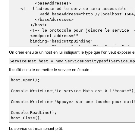
<baseAddresses>
<!—- l’adresse où le service sera accessible -
<add baseAddress="http://localhost:1664/Ma
</baseAddresses>
</host>
<!—- le protocole pour joindre le service 
<endpoint address=""
binding="basicHttpBinding"
contract="ServiceContract.IMathService" />
</service>
On créer ensuite un host en lui indiquant le type que l’on veut exposer e
</services>
ServiceHost host = new ServiceHost(typeof(ServiceImp
</system.serviceModel>
Il suffit ensuite de mettre le service en écoute :
</configuration>
host.Open();
Console.WriteLine("Le service Math est à l'écoute")
Console.WriteLine("Appuyez sur une touche pour quit
Console.ReadLine();
host.Close();
Le service est maintenant prêt.