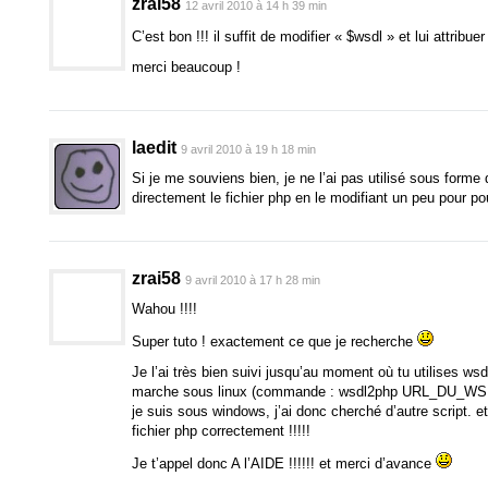
zrai58
12 avril 2010 à 14 h 39 min
C’est bon !!! il suffit de modifier « $wsdl » et lui attribu
merci beaucoup !
laedit
9 avril 2010 à 19 h 18 min
Si je me souviens bien, je ne l’ai pas utilisé sous forme 
directement le fichier php en le modifiant un peu pour pouv
zrai58
9 avril 2010 à 17 h 28 min
Wahou !!!!
Super tuto ! exactement ce que je recherche
Je l’ai très bien suivi jusqu’au moment où tu utilises ws
marche sous linux (commande : wsdl2php URL_DU_W
je suis sous windows, j’ai donc cherché d’autre script. e
fichier php correctement !!!!!
Je t’appel donc A l’AIDE !!!!!! et merci d’avance