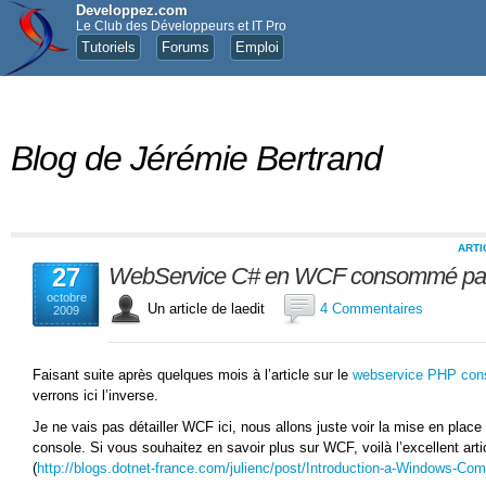
Developpez.com
Le Club des Développeurs et IT Pro
Tutoriels
Forums
Emploi
Blog de Jérémie Bertrand
ARTI
27
WebService C# en WCF consommé par 
octobre
Un article de laedit
4 Commentaires
2009
Faisant suite après quelques mois à l’article sur le
webservice PHP cons
verrons ici l’inverse.
Je ne vais pas détailler WCF ici, nous allons juste voir la mise en place
console. Si vous souhaitez en savoir plus sur WCF, voilà l’excellent arti
(
http://blogs.dotnet-france.com/julienc/post/Introduction-a-Windows-C