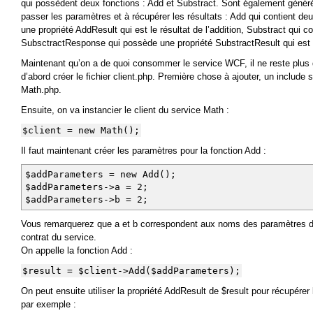
qui possèdent deux fonctions : Add et Substract. Sont également généré
passer les paramètres et à récupérer les résultats : Add qui contient 
une propriété AddResult qui est le résultat de l’addition, Substract qui c
SubsctractResponse qui possède une propriété SubstractResult qui est le
Maintenant qu’on a de quoi consommer le service WCF, il ne reste plus q
d’abord créer le fichier client.php. Première chose à ajouter, un include s
Math.php.
Ensuite, on va instancier le client du service Math :
$client = new Math();
Il faut maintenant créer les paramètres pour la fonction Add :
$addParameters = new Add();
$addParameters->a = 2;
$addParameters->b = 2;
Vous remarquerez que a et b correspondent aux noms des paramètres de 
contrat du service.
On appelle la fonction Add :
$result = $client->Add($addParameters);
On peut ensuite utiliser la propriété AddResult de $result pour récupérer le
par exemple :