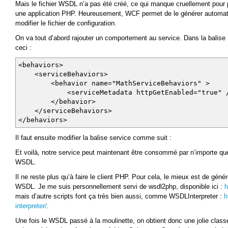
Mais le fichier WSDL n’a pas été créé, ce qui manque cruellement pour
une application PHP. Heureusement, WCF permet de le générer automatiq
modifier le fichier de configuration.
On va tout d’abord rajouter un comportement au service. Dans la balis
ceci :
<behaviors>
<serviceBehaviors>
<behavior name="MathServiceBehaviors" >
<serviceMetadata httpGetEnabled="true" 
</behavior>
</serviceBehaviors>
</behaviors>
Il faut ensuite modifier la balise service comme suit :
Et voilà, notre service peut maintenant être consommé par n’importe quel
WSDL.
Il ne reste plus qu’à faire le client PHP. Pour cela, le mieux est de génér
WSDL. Je me suis personnellement servi de wsdl2php, disponible ici :
h
mais d’autre scripts font ça très bien aussi, comme WSDLInterpreter :
h
interpreter/
.
Une fois le WSDL passé à la moulinette, on obtient donc une jolie class