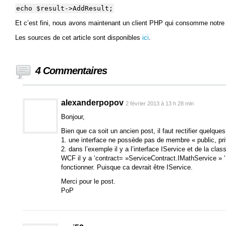
echo $result->AddResult;
Et c’est fini, nous avons maintenant un client PHP qui consomme notre
Les sources de cet article sont disponibles
ici
.
4 Commentaires
alexanderpopov
2 février 2013 à 13 h 28 min
Bonjour,
Bien que ca soit un ancien post, il faut rectifier quelques
1. une interface ne possède pas de membre « public, pri
2. dans l’exemple il y a l’interface IService et de la cla
WCF il y a ‘contract= »ServiceContract.IMathService » ‘
fonctionner. Puisque ca devrait être IService.
Merci pour le post.
PoP