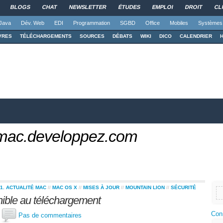
BLOGS
CHAT
NEWSLETTER
ÉTUDES
EMPLOI
DROIT
CL
Java
Dév. Web
EDI
Programmation
SGBD
Office
Mobiles
Systèmes
VRES
TÉLÉCHARGEMENTS
SOURCES
DÉBATS
WIKI
DICO
CALENDRIER
 mac.developpez.com
1. ACTUALITÉ MAC
//
MAC OS X
//
MISES À JOUR
//
MOUNTAIN LION
//
SÉCURITÉ
ible au téléchargement
Con
x
Pas de commentaires