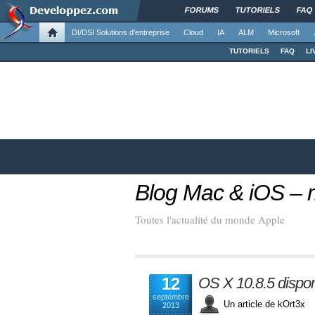
FORUMS
TUTORIELS
FAQ
DI/DSI Solutions d'entreprise
Cloud
IA
ALM
Microsoft
TUTORIELS
FAQ
LI
Blog Mac & iOS –
Toutes l'actualité du monde Apple
12
OS X 10.8.5 dispon
septembre
Un article de kOrt3
2013