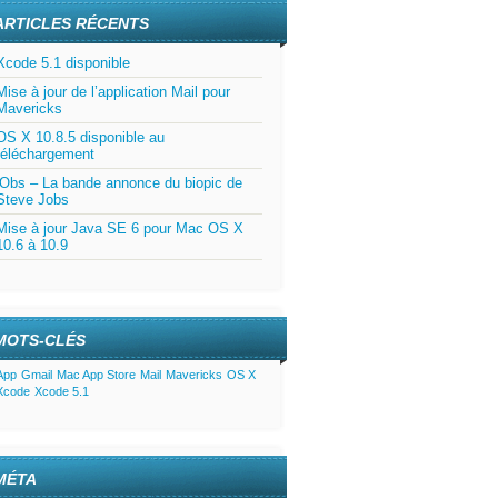
ARTICLES RÉCENTS
Xcode 5.1 disponible
Mise à jour de l’application Mail pour
Mavericks
OS X 10.8.5 disponible au
téléchargement
jObs – La bande annonce du biopic de
Steve Jobs
Mise à jour Java SE 6 pour Mac OS X
10.6 à 10.9
MOTS-CLÉS
App
Gmail
Mac App Store
Mail
Mavericks
OS X
Xcode
Xcode 5.1
MÉTA