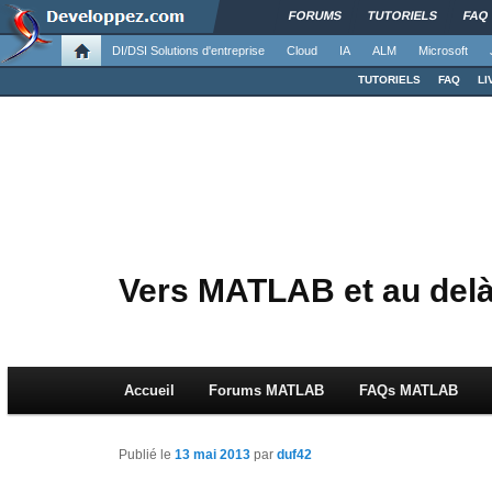
FORUMS
TUTORIELS
FAQ
DI/DSI Solutions d'entreprise
Cloud
IA
ALM
Microsoft
TUTORIELS
FAQ
LI
Vers MATLAB et au del
Menu principal
Accueil
Aller au contenu principal
Aller au contenu secondaire
Forums MATLAB
FAQs MATLAB
Publié le
13 mai 2013
par
duf42