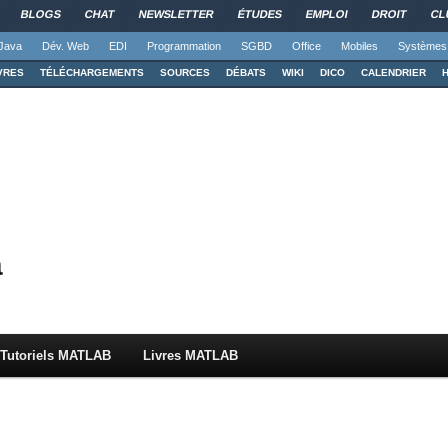
BLOGS
CHAT
NEWSLETTER
ÉTUDES
EMPLOI
DROIT
CL
Java
Dév. Web
EDI
Programmation
SGBD
Office
Mobiles
Systèmes
VRES
TÉLÉCHARGEMENTS
SOURCES
DÉBATS
WIKI
DICO
CALENDRIER
à
Tutoriels MATLAB
Livres MATLAB