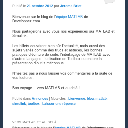
Publié le
21 octobre 2012
par
Jerome Briot
Bienvenue sur le blog de l’
équipe MATLAB
de
Developpez.com
Nous partagerons avec vous nos expériences sur MATLAB et
Simulink.
Les billets couvriront bien sûr l’actualité, mais aussi des
sujets variés comme des trucs et astuces, les bonnes
pratiques d’écriture de code, l’interfaçage de MATLAB avec
d’autres langages, l’utilisation de Toolbox ou encore la
présentation d’outils méconnus.
N’hésitez pas à nous laisser vos commentaires à la suite de
vos lectures.
Bon voyage… vers MATLAB et au delà !
Publié dans
Annonces
|
Mots-clés :
bienvenue
,
blog
,
matlab
,
simulink
,
toolbox
|
Laisser une réponse
VERS MATLAB ET AU DELÀ
Bienvenue sur le blog de l'
équipe MATLAB
de Développez.com