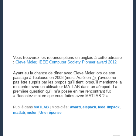
Vous trouverez les retranscriptions en anglais à cette adresse
:
Cleve Moler, IEEE Computer Society Pioneer award 2012
Ayant eu la chance de dîner avec Cleve Moler lors de son
passage à Toulouse en 2008 (merci Aurélien ;)), j’avoue ne
pas être surpris par les propos qu’il tient lorsqu’il mentionne la
rencontre avec un utilisateur MATLAB dans un aéroport. La
première question qu’il m’a posée en me rencontrant fut
« Racontez-moi ce que vous faites avec MATLAB ? »
Publié dans
MATLAB
|
Mots-clés :
award
,
eispack
,
ieee
,
linpack
,
matlab
,
moler
|
Une
réponse