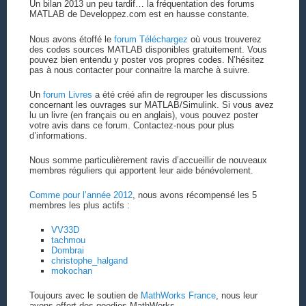
Un bilan 2013 un peu tardif… la fréquentation des forums
MATLAB de Developpez.com est en hausse constante.
Nous avons étoffé le
forum Téléchargez
où vous trouverez
des codes sources MATLAB disponibles gratuitement. Vous
pouvez bien entendu y poster vos propres codes. N’hésitez
pas à nous contacter pour connaitre la marche à suivre.
Un
forum Livres
a été créé afin de regrouper les discussions
concernant les ouvrages sur MATLAB/Simulink. Si vous avez
lu un livre (en français ou en anglais), vous pouvez poster
votre avis dans ce forum. Contactez-nous pour plus
d’informations.
Nous somme particulièrement ravis d’accueillir de nouveaux
membres réguliers qui apportent leur aide bénévolement.
Comme pour l’année 2012
, nous avons récompensé les 5
membres les plus actifs :
VV33D
tachmou
Dombrai
christophe_halgand
mokochan
Toujours avec le soutien de
MathWorks France
, nous leur
avons offert des goodies MathWorks.