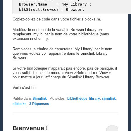
Browser.Name = 'My Library';
blkStruct.Browser = Browser;
Copiez-collez ce code dans votre fichier slblocks.m.
Modifiez le contenu de la variable Browser.Library en
remplaçant ‘mylib’ par le nom de votre bibliothèque (sans
extension ni chemin).
Remplacez la chaîne de caractères ‘My Library’ par le nom
que vous voulez voir apparaître dans le Simulink Library
Browser.
Si votre bibliothèque n’apparaît pas encore, pas de panique, il
vous suffit d’utiliser le menu « View->Refresh Tree View »
pour mettre à jour l’affichage du Simulink Library Browser.
Voilà c’est fini.
Publié dans
Simulink
|
Mots-clés :
bibliothèque
,
library
,
simulink
,
slblocks
|
3
Réponses
Bienvenue !