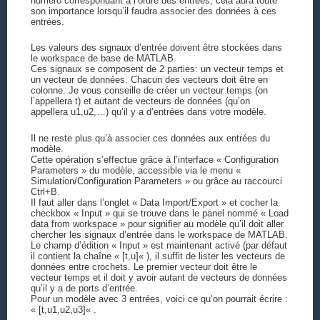
numéro correspondant à l’ordre des entrées, cela aura toute
son importance lorsqu’il faudra associer des données à ces
entrées.
Les valeurs des signaux d’entrée doivent être stockées dans
le workspace de base de MATLAB.
Ces signaux se composent de 2 parties: un vecteur temps et
un vecteur de données. Chacun des vecteurs doit être en
colonne. Je vous conseille de créer un vecteur temps (on
l’appellera t) et autant de vecteurs de données (qu’on
appellera u1,u2,…) qu’il y a d’entrées dans votre modèle.
Il ne reste plus qu’à associer ces données aux entrées du
modèle.
Cette opération s’effectue grâce à l’interface « Configuration
Parameters » du modèle, accessible via le menu «
Simulation/Configuration Parameters » ou grâce au raccourci
Ctrl+B.
Il faut aller dans l’onglet « Data Import/Export » et cocher la
checkbox « Input » qui se trouve dans le panel nommé « Load
data from workspace » pour signifier au modèle qu’il doit aller
chercher les signaux d’entrée dans le workspace de MATLAB.
Le champ d’édition « Input » est maintenant activé (par défaut
il contient la chaîne « [t,u]« ), il suffit de lister les vecteurs de
données entre crochets. Le premier vecteur doit être le
vecteur temps et il doit y avoir autant de vecteurs de données
qu’il y a de ports d’entrée.
Pour un modèle avec 3 entrées, voici ce qu’on pourrait écrire :
« [t,u1,u2,u3]« .