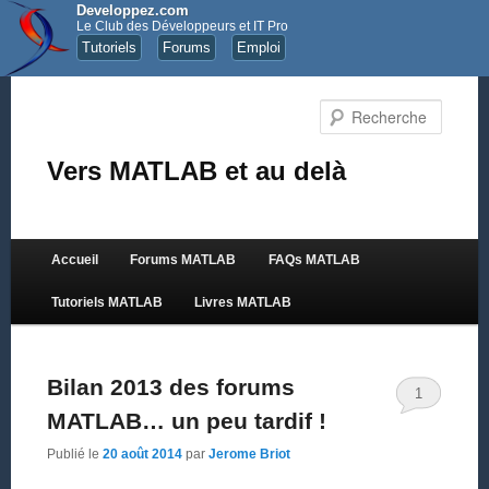
Developpez.com
Le Club des Développeurs et IT Pro
Tutoriels
Forums
Emploi
Recher
Vers MATLAB et au delà
Menu principal
Accueil
Forums MATLAB
FAQs MATLAB
Aller au contenu principal
Aller au contenu secondaire
Tutoriels MATLAB
Livres MATLAB
Bilan 2013 des forums
1
MATLAB… un peu tardif !
Publié le
20 août 2014
par
Jerome Briot