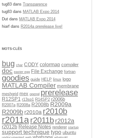
tug83
dans
Transparence
tug83
dans
MATLAB Expo 2014
Dut
dans
MATLAB Expo 2014
hiarf
dans
R2014a prerelease live!
MOTS-CLÉS
bug
CODY
colormap
compiler
char
doc
File Exchange
fortran
easter egg
goodies
logo
guide
HELP
linux
MATLAB Compiler
membrane
prerelease
mex
meshgrid
opengl
R12SP1
r2006b
r13sp1
R14SP2
R2009a
R2008b
R2007a
R2008a
r2010b
R2009b
r2010a
r2011a
r2011b
r2012a
r2012b
Release Notes
renderer
startup
support technique
typo
ubuntu
whatsnew
undocumented
web
whatsold