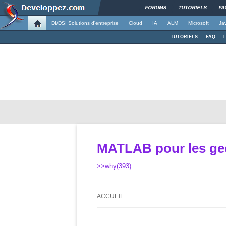
FORUMS
TUTORIELS
FA
DI/DSI Solutions d'entreprise
Cloud
IA
ALM
Microsoft
Ja
TUTORIELS
FAQ
MATLAB pour les ge
>>why(393)
ACCUEIL