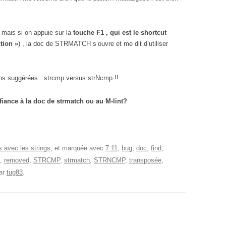
 mais si on appuie sur la
touche F1 , qui est le shortcut
tion »
) , la doc de STRMATCH s’ouvre et me dit d’utiliser
ns suggérées : strcmp versus strNcmp !!
onfiance à la doc de strmatch ou au M-lint?
s avec les strings
, et marquée avec
7.11
,
bug
,
doc
,
find
,
,
removed
,
STRCMP
,
strmatch
,
STRNCMP
,
transposée
,
ar
tug83
.