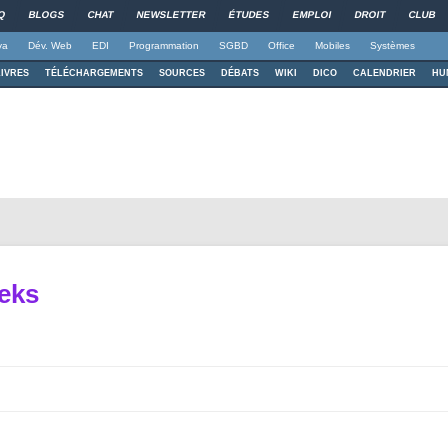
Q
BLOGS
CHAT
NEWSLETTER
ÉTUDES
EMPLOI
DROIT
CLUB
va
Dév. Web
EDI
Programmation
SGBD
Office
Mobiles
Systèmes
LIVRES
TÉLÉCHARGEMENTS
SOURCES
DÉBATS
WIKI
DICO
CALENDRIER
HU
eks
Aller au contenu principal