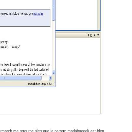
rmatch me retourne bien que le pattern matlabgeeek est bien