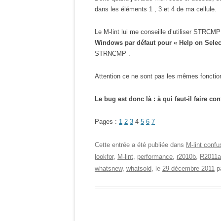
dans les éléments 1 , 3 et 4 de ma cellule.
Le M-lint lui me conseille d’utiliser STRCMP
Windows par défaut pour « Help on Selec
STRNCMP .
Attention ce ne sont pas les mêmes fonctio
Le bug est donc là : à qui faut-il faire c
Pages :
1
2
3
4
5
6
7
Cette entrée a été publiée dans
M-lint confu
lookfor
,
M-lint
,
performance
,
r2010b
,
R2011a
whatsnew
,
whatsold
, le
29 décembre 2011
p