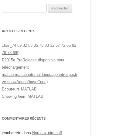
Rechercher :
ARTICLES RÉCENTS
char([74 69 32 83 85 73 83 32 67 72 65 82
76 73 69])
R2015a PreRelease disponible pour
téléchargement
matlab:matlab.internal.language.introspecti
ve.showAddon(baseCode)
Ecouteurs MATLAB
Chewing Gum MATLAB
COMMENTAIRES RÉCENTS
jeanbarreto
dans
Non aux pirates!!