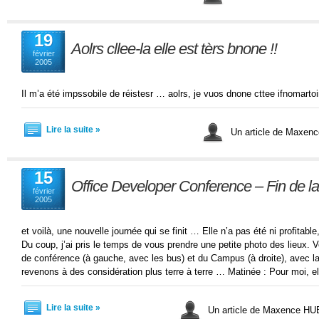
19
Aolrs cllee-la elle est tèrs bnone !!
février
2005
Il m’a été impssobile de réistesr … aolrs, je vuos dnone cttee ifnomartoin
Lire la suite »
Un article de Maxe
15
Office Developer Conference – Fin de l
février
2005
et voilà, une nouvelle journée qui se finit … Elle n’a pas été ni profitabl
Du coup, j’ai pris le temps de vous prendre une petite photo des lieux. V
de conférence (à gauche, avec les bus) et du Campus (à droite), avec la 
revenons à des considération plus terre à terre … Matinée : Pour moi, e
Lire la suite »
Un article de Maxence H