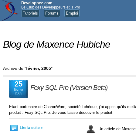
Developpez.com
Le Club des Développeurs et IT Pro
Tutoriels
Forums
Emploi
Blog de Maxence Hubiche
Archive de "
février, 2005
"
25
Foxy SQL Pro (Version Beta)
février
2005
Etant partenaire de CharonWare, société Tchèque, j’ai appris qu’ils mett
produit : Foxy SQL Pro. Je vous laisse découvrir le produit.
Lire la suite »
Un article de Maxe