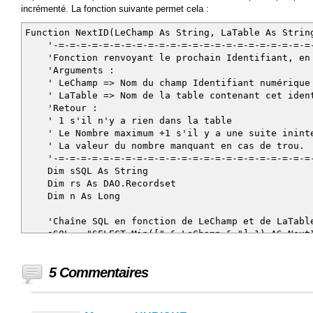
incrémenté. La fonction suivante permet cela :
Function NextID(LeChamp As String, LaTable As Strin
'-=-=-=-=-=-=-=-=-=-=-=-=-=-=-=-=-=-=-=-=-=-=-=-=
'Fonction renvoyant le prochain Identifiant, en f
'Arguments :
' LeChamp => Nom du champ Identifiant numérique 
' LaTable => Nom de la table contenant cet iden
'Retour :
' 1 s'il n'y a rien dans la table
' Le Nombre maximum +1 s'il y a une suite ininte
' La valeur du nombre manquant en cas de trou.
'-=-=-=-=-=-=-=-=-=-=-=-=-=-=-=-=-=-=-=-=-=-=-=-=
Dim sSQL As String
Dim rs As DAO.Recordset
Dim n As Long
'Chaîne SQL en fonction de LeChamp et de LaTable,
sSQL = "SELECT Min([" & LeChamp & "]-1) AS NextI
sSQL = sSQL & "WHERE ((([" & LeChamp & "]-1)>0) A
sSQL = sSQL & "FROM " & LaTable & " T2 "
5 Commentaires
sSQL = sSQL & "Where T2.[" & LeChamp & "]=T1.[" 
Set rs = CurrentDb.OpenRecordset(sSQL, dbOpenSn
'Nbre d'enregistrements dans laTable
n = DCount("[" & LeChamp & "]", "[" & LaTable &