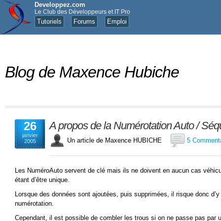
Developpez.com
Le Club des Développeurs et IT Pro
Tutoriels
Forums
Emploi
Blog de Maxence Hubiche
26
A propos de la Numérotation Auto / Séqu
janvier
Un article de Maxence HUBICHE
5 Commenta
2005
Les NuméroAuto servent de clé mais ils ne doivent en aucun cas véhicule
étant d’être unique.
Lorsque des données sont ajoutées, puis supprimées, il risque donc d’y 
numérotation.
Cependant, il est possible de combler les trous si on ne passe pas par