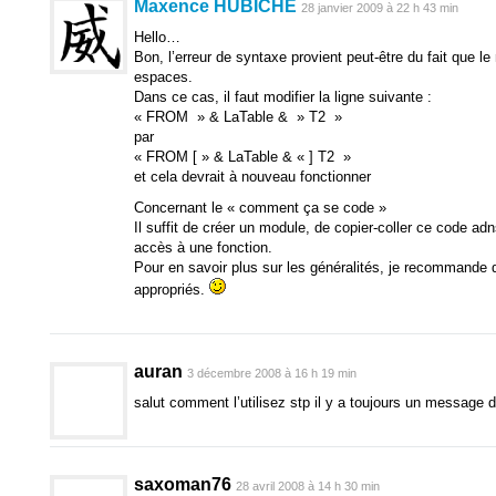
Maxence HUBICHE
28 janvier 2009 à 22 h 43 min
If n = 0 Then 'S'il n'y a pas d'enregistrements,
NextID = 1
Hello…
ElseIf IsNull(rs(0)) Then 'Si la requête ne renvo
Bon, l’erreur de syntaxe provient peut-être du fait que le
NextID = DMax("[" & LeChamp & "]", "[" & LaTable
espaces.
Else
Dans ce cas, il faut modifier la ligne suivante :
NextID = rs(0) 'Sinon, il y a un trou. Renvoyer 
« FROM » & LaTable & » T2 »
End If
par
End Function
« FROM [ » & LaTable & « ] T2 »
et cela devrait à nouveau fonctionner
Concernant le « comment ça se code »
Il suffit de créer un module, de copier-coller ce code adn
accès à une fonction.
Pour en savoir plus sur les généralités, je recommande d’a
appropriés.
auran
3 décembre 2008 à 16 h 19 min
salut comment l’utilisez stp il y a toujours un message d
saxoman76
28 avril 2008 à 14 h 30 min