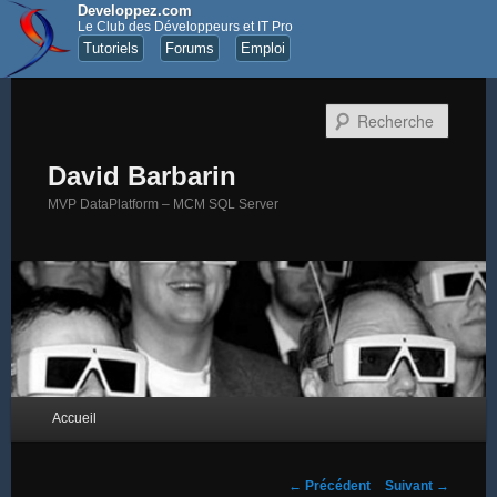
Developpez.com
Le Club des Développeurs et IT Pro
Tutoriels
Forums
Emploi
Recher
David Barbarin
MVP DataPlatform – MCM SQL Server
Menu principal
Accueil
Aller au contenu principal
Aller au contenu secondaire
Navigation des articles
←
Précédent
Suivant
→