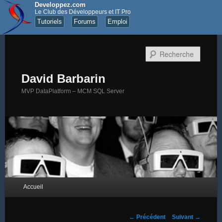
Developpez.com
Le Club des Développeurs et IT Pro
Tutoriels
Forums
Emploi
Recher
David Barbarin
MVP DataPlatform – MCM SQL Server
Menu principal
Accueil
Aller au contenu principal
Aller au contenu secondaire
Navigation des articles
←
Précédent
Suivant
→