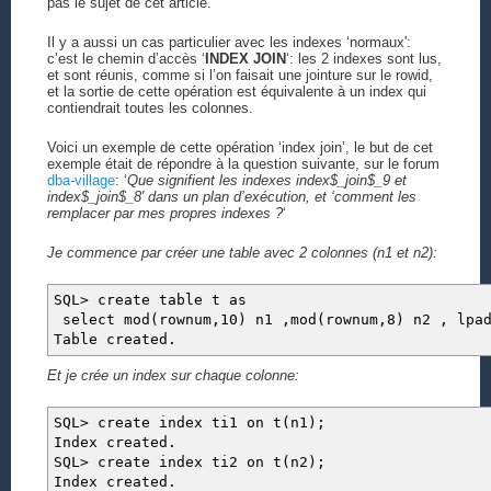
pas le sujet de cet article.
Il y a aussi un cas particulier avec les indexes ‘normaux':
c’est le chemin d’accès ‘
INDEX JOIN
‘: les 2 indexes sont lus,
et sont réunis, comme si l’on faisait une jointure sur le rowid,
et la sortie de cette opération est équivalente à un index qui
contiendrait toutes les colonnes.
Voici un exemple de cette opération ‘index join’, le but de cet
exemple était de répondre à la question suivante, sur le forum
dba-village
: ‘
Que signifient les indexes index$_join$_9 et
index$_join$_8′ dans un plan d’exécution, et ‘comment les
remplacer par mes propres indexes ?
‘
Je commence par créer une table avec 2 colonnes (n1 et n2):
SQL> create table t as
select mod(rownum,10) n1 ,mod(rownum,8) n2 , lpad
Table created.
Et je crée un index sur chaque colonne:
SQL> create index ti1 on t(n1);
Index created.
SQL> create index ti2 on t(n2);
Index created.