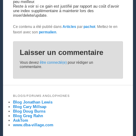
peu meilleur.
Reste à voir si ce gain est justifié par rapport au coût d’avoir
une index supplémentaire à maintenir lors des
inser/delete/update.
Ce contenu a été publié dans
Articles
par
pachot
. Mettez-le en
favori avec son
permalien
.
Laisser un commentaire
Vous devez
être connecté(e)
pour rédiger un
commentaire.
BLOGS/FORUMS ANGLOPHONES
Blog Jonathan Lewis
Blog Cary Millsap
Blog Doug Burns
Blog Greg Rahn
AskTom
www.dba-village.com