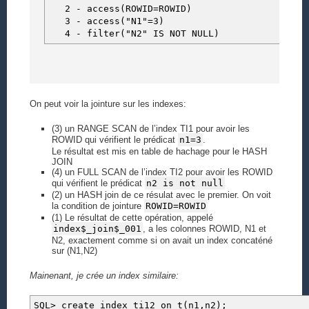
2 - access(ROWID=ROWID)
3 - access("N1"=3)
4 - filter("N2" IS NOT NULL)
On peut voir la jointure sur les indexes:
(3) un RANGE SCAN de l’index TI1 pour avoir les
ROWID qui vérifient le prédicat
n1=3
.
Le résultat est mis en table de hachage pour le HASH
JOIN
(4) un FULL SCAN de l’index TI2 pour avoir les ROWID
qui vérifient le prédicat
n2 is not null
(2) un HASH join de ce résulat avec le premier. On voit
la condition de jointure
ROWID=ROWID
(1) Le résultat de cette opération, appelé
index$_join$_001
, a les colonnes ROWID, N1 et
N2, exactement comme si on avait un index concaténé
sur (N1,N2)
Mainenant, je crée un index similaire:
SQL> create index ti12 on t(n1,n2);