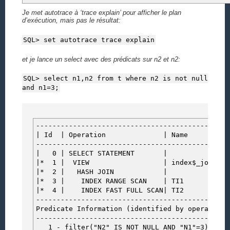
Je met autotrace à ‘trace explain’ pour afficher le plan
d’exécution, mais pas le résultat:
SQL> set autotrace trace explain
et je lance un select avec des prédicats sur n2 et n2:
SQL> select n1,n2 from t where n2 is not null
and n1=3;
-----------------------------------------------
| Id | Operation | Name | Rows 
-----------------------------------------------
| 0 | SELECT STATEMENT | | 97
|* 1 | VIEW | index$_join$_001 |
|* 2 | HASH JO
|* 3 | INDEX RANGE SCAN | TI1 |
|* 4 | INDEX FAST FULL SCAN| TI2 
-----------------------------------------------
Predicate Information (identified by operation 
-----------------------------------------------
1 - filter("N2" IS NOT NULL AND "N1"=3)