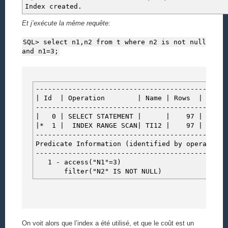
Index created.
Et j’exécute la même requête:
SQL> select n1,n2 from t where n2 is not null
and n1=3;
-----------------------------------------------
| Id | Operation | Name | Rows | Bytes
-----------------------------------------------
| 0 | SELECT STATEMENT | | 97 | 2522
|* 1 | INDEX RANGE SCAN| TI12 | 97 | 25
-----------------------------------------------
Predicate Information (identified by operation 
-----------------------------------------------
1 - access("N1"=3)
filter("N2" IS NOT NULL)
On voit alors que l’index a été utilisé, et que le coût est un