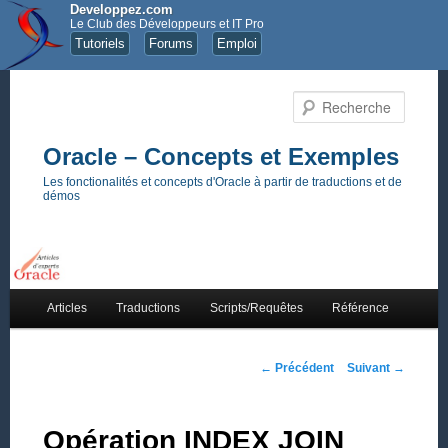
Developpez.com
Le Club des Développeurs et IT Pro
Tutoriels
Forums
Emploi
Recher
Oracle – Concepts et Exemples
Les fonctionalités et concepts d'Oracle à partir de traductions et de
démos
Menu principal
Articles
Traductions
Scripts/Requêtes
Référence
Aller au contenu principal
Aller au contenu secondaire
Navigation des articles
←
Précédent
Suivant
→
Opération INDEX JOIN