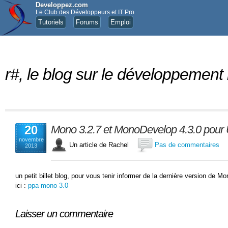
Developpez.com
Le Club des Développeurs et IT Pro
Tutoriels
Forums
Emploi
r#, le blog sur le développement
20
Mono 3.2.7 et MonoDevelop 4.3.0 pour 
novembre
Un article de Rachel
Pas de commentaires
2013
un petit billet blog, pour vous tenir informer de la dernière version de 
ici :
ppa mono 3.0
Laisser un commentaire