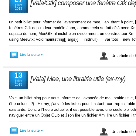
[Vala/Gtk] composer une fenêtre Gtk de
juillet
2013
un petit billet pour informer de l’avancement de mee. l’api étant à point, j
fenêtres Gtk depuis leur modèle Json, comme cela se fait déjà avec Xml
espace de nom, MeeGtk. il inclut bien évidemment un constructeur Xml,
using MeeGtk; void main(string[] args){ init(null); var toto = new 
Lire la suite »
Un article de
13
[Vala] Mee, une librairie utile (ex-my)
juillet
2013
Voici un billet blog pour vous informer de l’avancée de ma librairie utile
être celui-ci ?) . Ex-my, j’ai viré les listes pour l’instant, car trop instable.
existante. Donc à l’heure actuelle, il est possible avec une seule bibliot
naviguer entre un Objet GLib et Json lire un fichier Xml lire un fichier H
Lire la suite »
Un article de