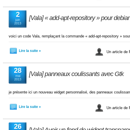
2
[Vala] « add-apt-repository » pour debia
juin
2013
voici un code Vala, remplaçant la commande « add-apt-repository » sou
Lire la suite »
Un article de
28
[Vala] panneaux coulissants avec Gtk
mai
2013
je présente ici un nouveau widget personnalisé, des panneaux coulissan
Lire la suite »
Un article de
26
[Vala] Avoir un fond de widget transpare