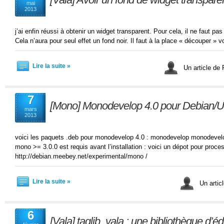
mai
2013
j’ai enfin réussi à obtenir un widget transparent. Pour cela, il ne faut pa
Cela n’aura pour seul effet un fond noir. Il faut à la place « découper » v
Lire la suite »
Un article de
7
[Mono] Monodevelop 4.0 pour Debian/
mars
2013
voici les paquets .deb pour monodevelop 4.0 : monodevelop monodevelo
mono >= 3.0.0 est requis avant l’installation : voici un dépot pour proce
http://debian.meebey.net/experimental/mono /
Lire la suite »
Un artic
6
[Vala] taglib_vala : une bibliothèque d’