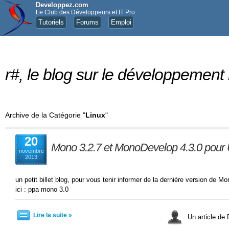
Developpez.com
Le Club des Développeurs et IT Pro
Tutoriels
Forums
Emploi
r#, le blog sur le développement
Archive de la Catégorie "
Linux
"
20
Mono 3.2.7 et MonoDevelop 4.3.0 pour 
novembre
2013
un petit billet blog, pour vous tenir informer de la dernière version de 
ici : ppa mono 3.0
Lire la suite »
Un article de