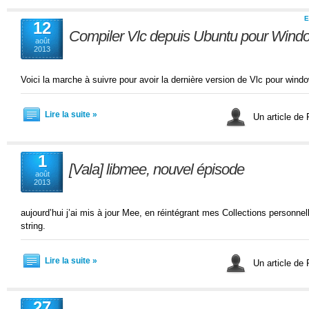
E
12
Compiler Vlc depuis Ubuntu pour Wind
août
2013
Voici la marche à suivre pour avoir la dernière version de Vlc pour wind
Lire la suite »
Un article de
1
[Vala] libmee, nouvel épisode
août
2013
aujourd’hui j’ai mis à jour Mee, en réintégrant mes Collections personne
string.
Lire la suite »
Un article de
27