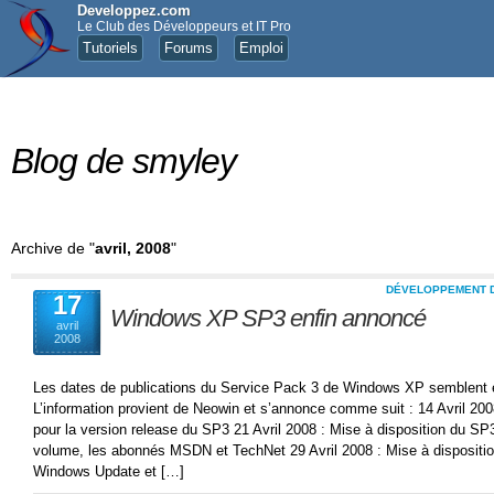
Developpez.com
Le Club des Développeurs et IT Pro
Tutoriels
Forums
Emploi
Blog de smyley
Archive de "
avril, 2008
"
DÉVELOPPEMENT D
17
Windows XP SP3 enfin annoncé
avril
2008
Les dates de publications du Service Pack 3 de Windows XP semblent en
L’information provient de Neowin et s’annonce comme suit : 14 Avril 200
pour la version release du SP3 21 Avril 2008 : Mise à disposition du SP
volume, les abonnés MSDN et TechNet 29 Avril 2008 : Mise à dispositi
Windows Update et […]