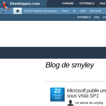
FORUMS
TUTORIELS
FAQ
DI/DSI Solutions d'entreprise
Cloud
IA
ALM
Microsoft
TUTORIELS
FAQ
LI
Blog de smyley
22
Microsoft publie u
sous Vista SP1
février
2008
Un article de smyle