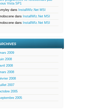
sous Vista SP1
smyley
dans
InstallWIz.Net MSI
mobscene
dans
InstallWIz.Net MSI
mobscene
dans
InstallWIz.Net MSI
ARCHIVES
mars 2009
juin 2008
avril 2008
mars 2008
février 2008
juillet 2007
octobre 2005
septembre 2005