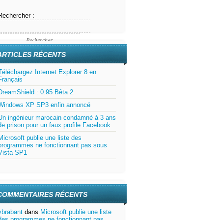
Rechercher :
ARTICLES RÉCENTS
Téléchargez Internet Explorer 8 en
Français
DreamShield : 0.95 Bêta 2
Windows XP SP3 enfin annoncé
Un ingénieur marocain condamné à 3 ans
de prison pour un faux profile Facebook
Microsoft publie une liste des
programmes ne fonctionnant pas sous
Vista SP1
COMMENTAIRES RÉCENTS
vbrabant
dans
Microsoft publie une liste
des programmes ne fonctionnant pas