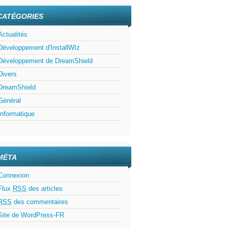
CATÉGORIES
Actualités
Développement d'InstallWIz
Développement de DreamShield
Divers
DreamShield
Général
Informatique
MÉTA
Connexion
Flux
RSS
des articles
RSS
des commentaires
Site de WordPress-FR