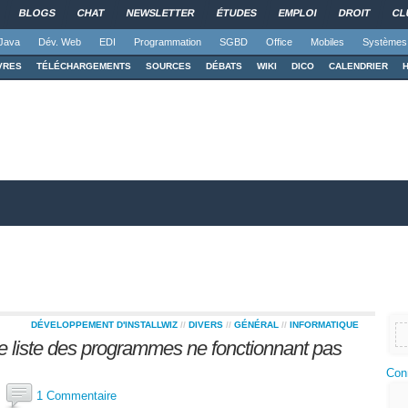
BLOGS
CHAT
NEWSLETTER
ÉTUDES
EMPLOI
DROIT
CL
Java
Dév. Web
EDI
Programmation
SGBD
Office
Mobiles
Systèmes
VRES
TÉLÉCHARGEMENTS
SOURCES
DÉBATS
WIKI
DICO
CALENDRIER
DÉVELOPPEMENT D'INSTALLWIZ
//
DIVERS
//
GÉNÉRAL
//
INFORMATIQUE
ne liste des programmes ne fonctionnant pas
Con
y
1 Commentaire