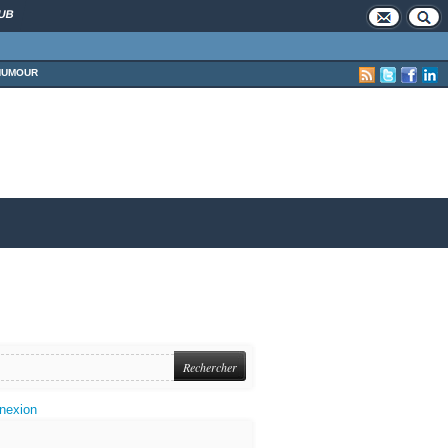
UB
HUMOUR
nexion