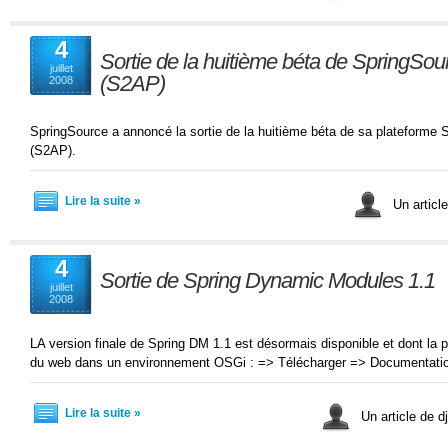
4
Sortie de la huitième béta de SpringSou
juillet
(S2AP)
2008
SpringSource a annoncé la sortie de la huitième béta de sa plateforme 
(S2AP).
Lire la suite »
Un articl
4
Sortie de Spring Dynamic Modules 1.1
juillet
2008
LA version finale de Spring DM 1.1 est désormais disponible et dont la p
du web dans un environnement OSGi : => Télécharger => Documentati
Lire la suite »
Un article de 