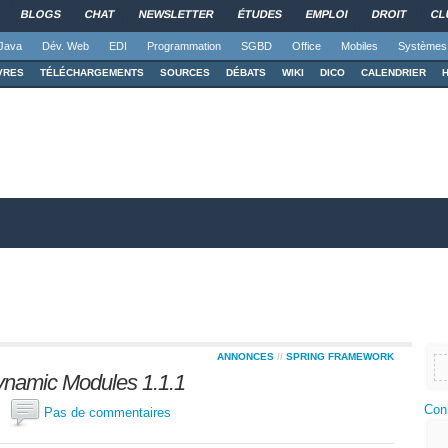
BLOGS
CHAT
NEWSLETTER
ÉTUDES
EMPLOI
DROIT
CL
Java
Dév. Web
EDI
Programmation
SGBD
Office
Mobiles
Systèmes
VRES
TÉLÉCHARGEMENTS
SOURCES
DÉBATS
WIKI
DICO
CALENDRIER
ANNONCES
//
SPRING FRAMEWORK
Dynamic Modules 1.1.1
Con
os
Pas de commentaires