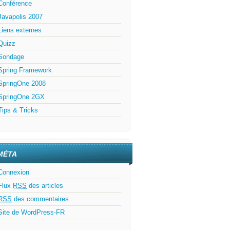
Conférence
Javapolis 2007
Liens externes
Quizz
Sondage
Spring Framework
SpringOne 2008
SpringOne 2GX
Tips & Tricks
MÉTA
Connexion
Flux
RSS
des articles
RSS
des commentaires
Site de WordPress-FR