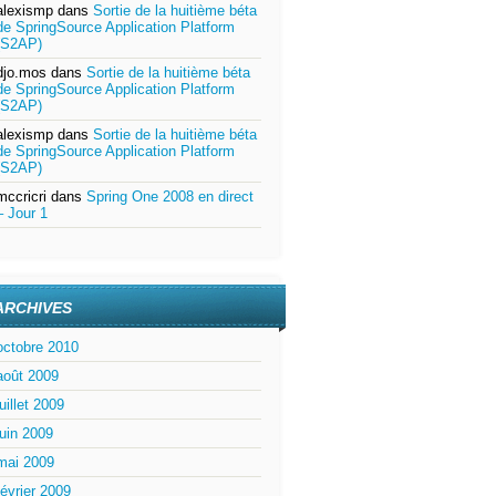
alexismp
dans
Sortie de la huitième béta
de SpringSource Application Platform
(S2AP)
djo.mos
dans
Sortie de la huitième béta
de SpringSource Application Platform
(S2AP)
alexismp
dans
Sortie de la huitième béta
de SpringSource Application Platform
(S2AP)
mccricri
dans
Spring One 2008 en direct
– Jour 1
ARCHIVES
octobre 2010
août 2009
juillet 2009
juin 2009
mai 2009
février 2009