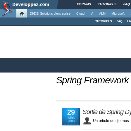
FORUMS
TUTORIELS
FAQ
DI/DSI Solutions d'entreprise
Cloud
IA
ALM
Microsoft
TUTORIELS
FAQ
LI
Spring Framework
29
Sortie de Spring 
juillet
Un article de djo.m
2008