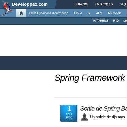
FORUMS
TUTORIELS
FAQ
DI/DSI Solutions d'entreprise
Cloud
IA
ALM
Microsoft
TUTORIELS
FAQ
LI
Spring Framework
1
Sortie de Spring Ba
août
Un article de djo.m
2008