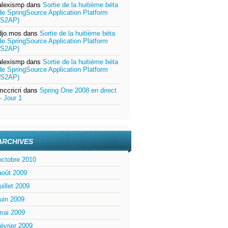
alexismp
dans
Sortie de la huitième béta
de SpringSource Application Platform
(S2AP)
djo.mos
dans
Sortie de la huitième béta
de SpringSource Application Platform
(S2AP)
alexismp
dans
Sortie de la huitième béta
de SpringSource Application Platform
(S2AP)
mccricri
dans
Spring One 2008 en direct
– Jour 1
ARCHIVES
octobre 2010
août 2009
juillet 2009
juin 2009
mai 2009
février 2009