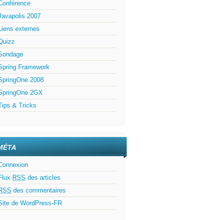
Conférence
Javapolis 2007
Liens externes
Quizz
Sondage
Spring Framework
SpringOne 2008
SpringOne 2GX
Tips & Tricks
MÉTA
Connexion
Flux
RSS
des articles
RSS
des commentaires
Site de WordPress-FR