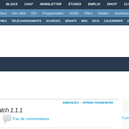
BLOGS
CHAT
NEWSLETTER
ÉTUDES
EMPLOI
DROIT
CL
Java
Dév. Web
EDI
Programmation
SGBD
Office
Mobiles
Systèmes
VRES
TÉLÉCHARGEMENTS
SOURCES
DÉBATS
WIKI
DICO
CALENDRIER
ANNONCES
//
SPRING FRAMEWORK
tch 1.1.1
Con
os
Pas de commentaires