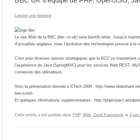
BBC UK s’équipe de PHP, OpenSSO, Ja
Laisser une réponse
Le site Web de la BBC (bbc.co.uk) sera bientôt refait. Jusqu’à mainten
d’actualités anglaise, mais l’évolution des technologies pousse à la 
C’est pour diverses raisons stratégiques que la BCC va maintenant util
l’expérience de Java (SpringMVC) pour les services Web REST, MyS
connexion des utilisateurs.
Voici la présentation donnée à XTech 2008 : http://www.slideshare.ne
ben-smith
Et quelques informations supplémentaires : http://phpimpact.wordpre
Cette entrée a été publiée dans
PHP
,
Web
,
Zend Framework
le
3 jui