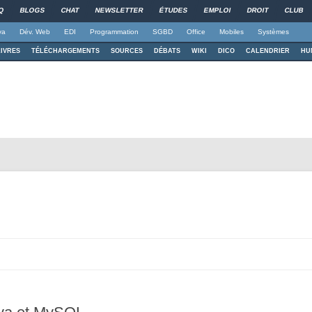
Q
BLOGS
CHAT
NEWSLETTER
ÉTUDES
EMPLOI
DROIT
CLUB
va
Dév. Web
EDI
Programmation
SGBD
Office
Mobiles
Systèmes
LIVRES
TÉLÉCHARGEMENTS
SOURCES
DÉBATS
WIKI
DICO
CALENDRIER
HU
Aller au contenu principal