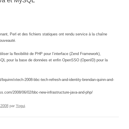
va et MySQL
ant, Perl et des fichiers statiques ont rendu service à la chaîne
nouveauté.
iser la flexibilité de PHP pour l’interface (Zend Framework),
QL pour la base de données et enfin OpenSSO (OpenID) pour la
t/bquinn/xtech-2008-bbc-tech-refresh-and-identity-brendan-quinn-and-
ss.com/2008/06/02/bbc-new-infrastructure-java-and-php/
n 2008
par
Yogui
.