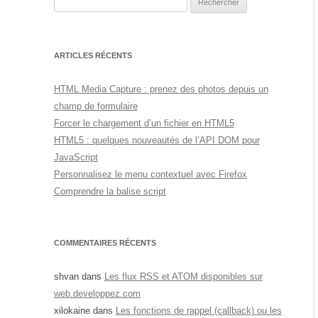
ARTICLES RÉCENTS
HTML Media Capture : prenez des photos depuis un
champ de formulaire
Forcer le chargement d’un fichier en HTML5
HTML5 : quelques nouveautés de l’API DOM pour
JavaScript
Personnalisez le menu contextuel avec Firefox
Comprendre la balise script
COMMENTAIRES RÉCENTS
shvan
dans
Les flux RSS et ATOM disponibles sur
web.developpez.com
xilokaine
dans
Les fonctions de rappel (callback) ou les