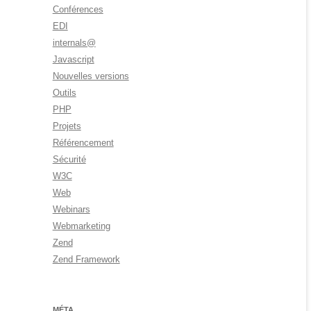
Conférences
EDI
internals@
Javascript
Nouvelles versions
Outils
PHP
Projets
Référencement
Sécurité
W3C
Web
Webinars
Webmarketing
Zend
Zend Framework
MÉTA