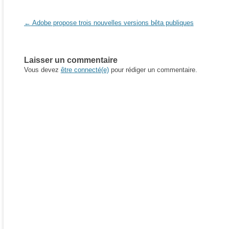
Navigation des articles
←
Adobe propose trois nouvelles versions bêta publiques
Laisser un commentaire
Vous devez
être connecté(e)
pour rédiger un commentaire.