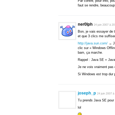
Par contre, pour info, p
faut se rendre, beaucoup
ner0lph
24 juin 2007 à 20
Bon, je vais essayer de 
et que 3 clics me suffis
http://java.sun.com/
→ Ja
clic sur « Windows Offlin
bam, ça marche.
Rappel : Java SE = Java
Je ne vois vraiment pas où
Si Windows est trop dur po
joseph_p
24 juin 2007 à
Tu prends Java SE pour 
lol