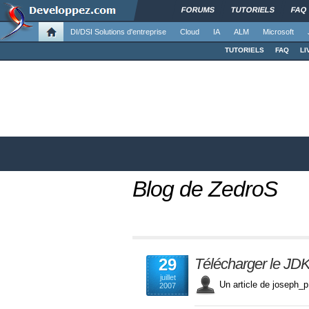
FORUMS
TUTORIELS
FAQ
DI/DSI Solutions d'entreprise
Cloud
IA
ALM
Microsoft
TUTORIELS
FAQ
LI
Blog de ZedroS
29
Télécharger le JD
juillet
Un article de josep
2007