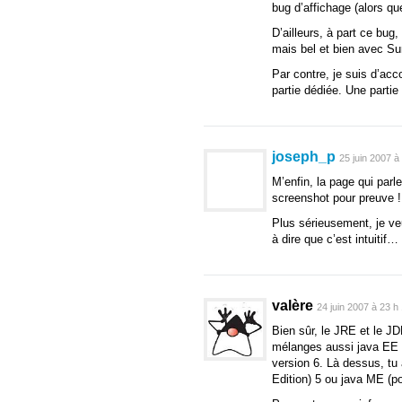
bug d’affichage (alors qu
D’ailleurs, à part ce bug
mais bel et bien avec Su
Par contre, je suis d’ac
partie dédiée. Une part
joseph_p
25 juin 2007 à
M’enfin, la page qui parl
screenshot pour preuve ! 
Plus sérieusement, je veu
à dire que c’est intuitif…
valère
24 juin 2007 à 23 h
Bien sûr, le JRE et le J
mélanges aussi java EE 5
version 6. Là dessus, tu 
Edition) 5 ou java ME (po