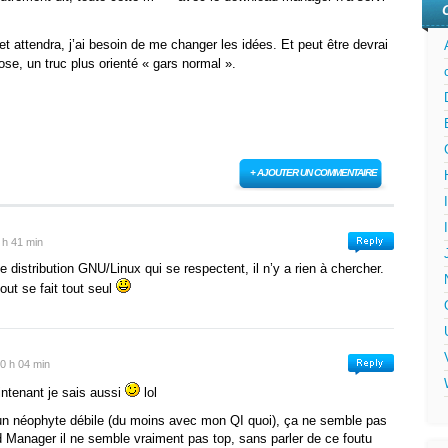
t attendra, j’ai besoin de me changer les idées. Et peut être devrai
se, un truc plus orienté « gars normal ».
+ AJOUTER UN COMMENTAIRE
 h 41 min
 distribution GNU/Linux qui se respectent, il n’y a rien à chercher.
tout se fait tout seul
 0 h 04 min
ntenant je sais aussi
lol
un néophyte débile (du moins avec mon QI quoi), ça ne semble pas
ad Manager il ne semble vraiment pas top, sans parler de ce foutu