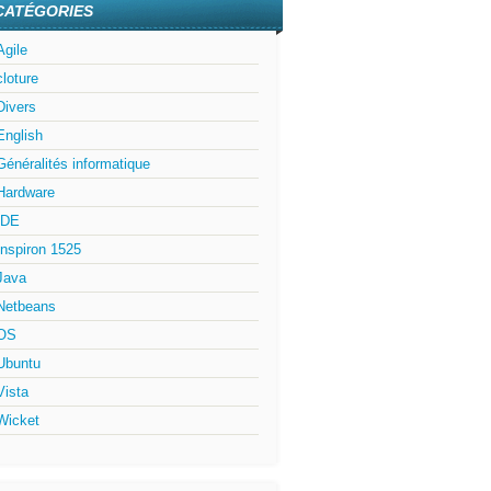
CATÉGORIES
Agile
cloture
Divers
English
Généralités informatique
Hardware
IDE
Inspiron 1525
Java
Netbeans
OS
Ubuntu
Vista
Wicket