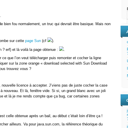
.
 de bien fou normalement, un truc qui devrait être basique. Mais non
tombe sur cette
page Sun
(cf
).
 ? erf) et là voilà la page obtenue :
.
er ce que l’on veut télécharger puis remonter et cocher la ligne
liquer sur la zone orange « download selected with Sun Download
vous trouvez vous ?
, nouvelle licence à accepter. J’viens pas de juste cocher la case
à nouveau. Et là, fenêtre vide. Si si, un grand blanc avec un joli
ose et là je me rends compte que ça bug, car certaines zones
t celle obtenue après un bail, au début c’était loin d’être ça !
ercher ailleurs. Va pour java.sun.com, la référence théorique du