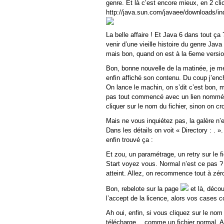
genre. Et là c’est encore mieux, en 2 cli
http://java.sun.com/javaee/downloads/i
La belle affaire ! Et Java 6 dans tout ça 
venir d’une vieille histoire du genre Ja
mais bon, quand on est à la 6eme versio
Bon, bonne nouvelle de la matinée, je 
enfin affiché son contenu. Du coup j’encha
On lance le machin, on s’dit c’est bon, m
pas tout commencé avec un lien nommé « 
cliquer sur le nom du fichier, sinon on cr
Mais ne vous inquiétez pas, la galère n’e
Dans les détails on voit « Directory : . »
enfin trouvé ça :
Et zou, un paramétrage, un retry sur le fi
Start voyez vous. Normal n’est ce pas ?
atteint. Allez, on recommence tout à zér
Bon, rebelote sur la page
et là, déco
l’accept de la licence, alors vos cases 
Ah oui, enfin, si vous cliquez sur le no
télécharge… comme un fichier normal. Au