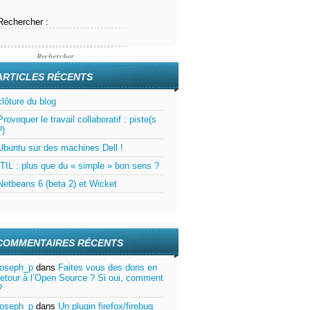
Rechercher :
ARTICLES RÉCENTS
clôture du blog
Provoquer le travail collaboratif : piste(s
?)
Ubuntu sur des machines Dell !
ITIL : plus que du « simple » bon sens ?
Netbeans 6 (beta 2) et Wicket
COMMENTAIRES RÉCENTS
joseph_p
dans
Faites vous des dons en
retour à l’Open Source ? Si oui, comment
?
joseph_p
dans
Un plugin firefox/firebug