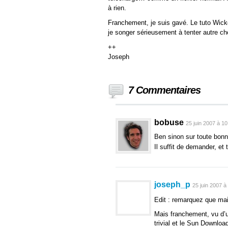
à rien.
Franchement, je suis gavé. Le tuto Wicke
je songer sérieusement à tenter autre cho
++
Joseph
7 Commentaires
bobuse
25 juin 2007 à 10
Ben sinon sur toute bonne
Il suffit de demander, et 
joseph_p
25 juin 2007 à
Edit : remarquez que mai
Mais franchement, vu d’
trivial et le Sun Downlo