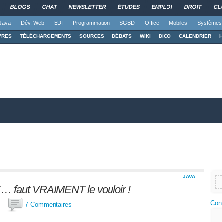
BLOGS
CHAT
NEWSLETTER
ÉTUDES
EMPLOI
DROIT
CL
Java
Dév. Web
EDI
Programmation
SGBD
Office
Mobiles
Systèmes
VRES
TÉLÉCHARGEMENTS
SOURCES
DÉBATS
WIKI
DICO
CALENDRIER
JAVA
K… faut VRAIMENT le vouloir !
Con
h_p
7 Commentaires