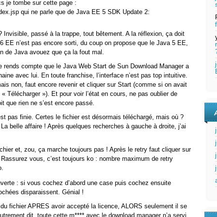
cs je tombe sur cette page :
ndex.jsp qui ne parle que de Java EE 5 SDK Update 2:
? Invisible, passé à la trappe, tout bêtement. A la réflexion, ça doit
va 6 EE n’est pas encore sorti, du coup on propose que le Java 5 EE,
n de Java avouez que ça la fout mal.
me rends compte que le Java Web Start de Sun Download Manager a
ine avec lui. En toute franchise, l’interface n’est pas top intuitive.
ais non, faut encore revenir et cliquer sur Start (comme si on avait
Télécharger »). Et pour voir l’état en cours, ne pas oublier de
oit que rien ne s’est encore passé.
st pas finie. Certes le fichier est désormais téléchargé, mais où ?
. La belle affaire ! Après quelques recherches à gauche à droite, j’ai
chier et, zou, ça marche toujours pas ! Après le retry faut cliquer sur
 Rassurez vous, c’est toujours ko : nombre maximum de retry
o.
uverte : si vous cochez d’abord une case puis cochez ensuite
cochées disparaissent. Génial !
m du fichier APRES avoir accepté la licence, ALORS seulement il se
trement dit, toute cette m**** avec le download manager n’a servi