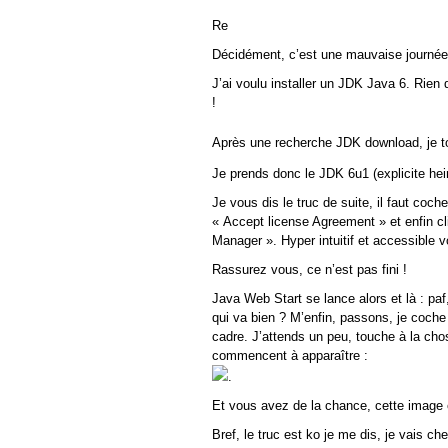
Re
Décidément, c’est une mauvaise journée
J’ai voulu installer un JDK Java 6. Rien
!
Après une recherche JDK download, je 
Je prends donc le JDK 6u1 (explicite hein
Je vous dis le truc de suite, il faut coch
« Accept license Agreement » et enfin c
Manager ». Hyper intuitif et accessible 
Rassurez vous, ce n’est pas fini !
Java Web Start se lance alors et là : paf
qui va bien ? M’enfin, passons, je coche 
cadre. J’attends un peu, touche à la ch
commencent à apparaître :
.
Et vous avez de la chance, cette image es
Bref, le truc est ko je me dis, je vais ch