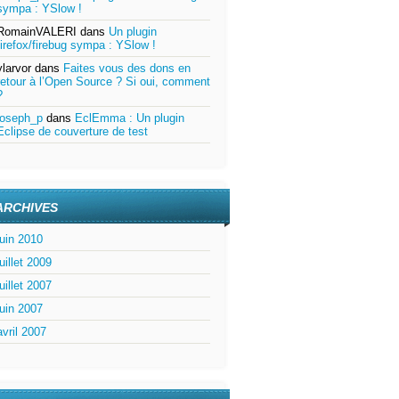
sympa : YSlow !
RomainVALERI
dans
Un plugin
firefox/firebug sympa : YSlow !
ylarvor
dans
Faites vous des dons en
retour à l’Open Source ? Si oui, comment
?
joseph_p
dans
EclEmma : Un plugin
Eclipse de couverture de test
ARCHIVES
juin 2010
juillet 2009
juillet 2007
juin 2007
avril 2007