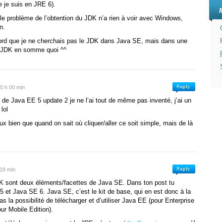
e je suis en JRE 6).
, le problème de l’obtention du JDK n’a rien à voir avec Windows,
n.
cord que je ne cherchais pas le JDK dans Java SE, mais dans une
ie JDK en somme quoi ^^
 0 h 00 min
e de Java EE 5 update 2 je ne l’ai tout de même pas inventé, j’ai un
lol
x bien que quand on sait où cliquer/aller ce soit simple, mais de là
 18 min
DK sont deux éléments/facettes de Java SE. Dans ton post tu
 et Java SE 6. Java SE, c’est le kit de base, qui en est donc à la
as la possibilité de télécharger et d’utiliser Java EE (pour Enterprise
ur Mobile Edition).