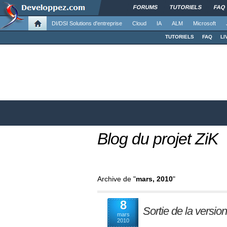
FORUMS
TUTORIELS
FAQ
DI/DSI Solutions d'entreprise
Cloud
IA
ALM
Microsoft
TUTORIELS
FAQ
LI
Blog du projet ZiK
Archive de "
mars, 2010
"
8
Sortie de la versio
mars
2010