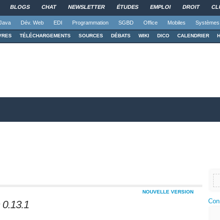
BLOGS
CHAT
NEWSLETTER
ÉTUDES
EMPLOI
DROIT
CL
Java
Dév. Web
EDI
Programmation
SGBD
Office
Mobiles
Systèmes
VRES
TÉLÉCHARGEMENTS
SOURCES
DÉBATS
WIKI
DICO
CALENDRIER
NOUVELLE VERSION
Con
n 0.13.1