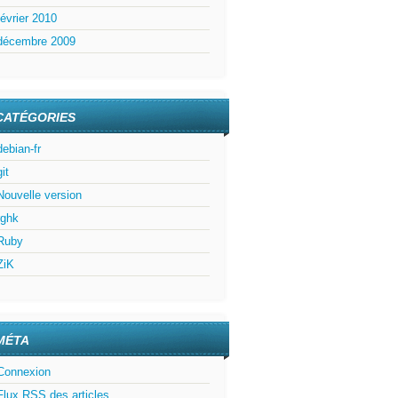
février 2010
décembre 2009
CATÉGORIES
debian-fr
git
Nouvelle version
rghk
Ruby
ZiK
MÉTA
Connexion
Flux
RSS
des articles