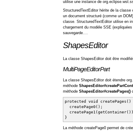
utilise une instance de org.eclipse.wst.ss
StructuredTextEditor hérite de la classe o
un document structuré (comme un DOM) à 
classe. StructuredTextEditor utilise en 
chargement du modèle SSE (expliquées da
sauvegarde….
ShapesEditor
La classe ShapesEditor doit être modifi
MultiPageEditorPart
La classe ShapesEditor doit étendre org.e
méthode
ShapesEditor#createPartCont
méthode
ShapesEditor#createPages()
q
protected void createPages()
createPage0();
createPage1(getContainer()
}
La méthode createPage0 permet de créer