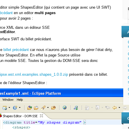
’éditor simple ShapesEditor (qui contient un page avec une UI SWT)
récédant
en un editor
multi pages
pour avoir 2 pages :
ource XML dans un éditeur SSE
extEditor
.
nterface SWT du billet précédant.
le
billet précédant
car nous n’aurons plus besoin de gérer l’état dirty,
r ShapesEditor. En effet la page Source utilise
ne un modèle SSE. Toutes la gestion du DOM-SSE sera donc
lipse.wst.xml.examples.shapes_1.0.0.zip
présenté dans ce billet.
e de l’éditeur ShapesEditor :