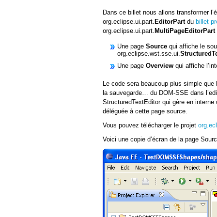
Dans ce billet nous allons transformer l
org.eclipse.ui.part.
EditorPart
du
billet p
org.eclipse.ui.part.
MultiPageEditorPart
Une page
Source
qui affiche le s
org.eclipse.wst.sse.ui.
StructuredT
Une page
Overview
qui affiche l’i
Le code sera beaucoup plus simple que 
la sauvegarde… du DOM-SSE dans l’edito
StructuredTextEditor qui gère en inter
déléguée à cette page source.
Vous pouvez télécharger le projet
org.ec
Voici une copie d’écran de la page Sourc