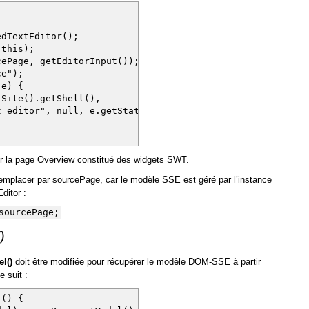
TextEditor();
this);
Page, getEditorInput());
e");
e) {
ite().getShell(),
 editor", null, e.getStatus());
r la page Overview constitué des widgets SWT.
a remplacer par sourcePage, car le modèle SSE est géré par l’instance
ditor :
sourcePage;
)
l()
doit être modifiée pour récupérer le modèle DOM-SSE à partir
 suit :
l() {