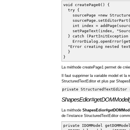
void createPage0() {
try {
sourcePage =new Structured
sourcePage.setEditorPart(
int index = addPage(source
setPageText(index, "Sourc
} catch (PartInitException 
ErrorDialog.openError(getS
"Error creating nested text
}
}
La méthode createPage1 permet de crée
Il faut supprimer la variable model et l
StructuredTextEditor et plus par ShapesE
private StructuredTextEditor 
ShapesEdior#getDOMModel(
La méthode
ShapesEdior#getDOMMode
de l’instance StructuredTextEditor comme
private IDOMModel getDOMMode