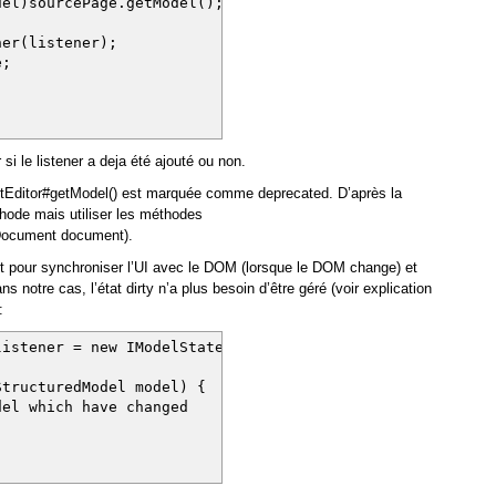
l)sourcePage.getModel();
r(listener);
e;
r si le listener a deja été ajouté ou non.
ditor#getModel() est marquée comme deprecated. D’après la
thode mais utiliser les méthodes
Document document).
nant pour synchroniser l’UI avec le DOM (lorsque le DOM change) et
s notre cas, l’état dirty n’a plus besoin d’être géré (voir explication
:
listener = new IModelStateListener() {
tructuredModel model) {
l which have changed