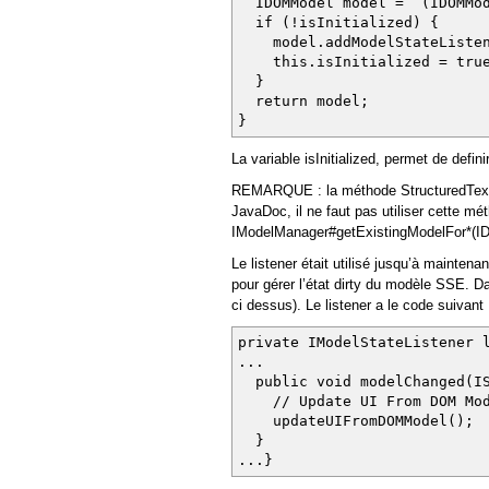
IDOMModel model = (IDOMMode
if (!isInitialized) {
model.addModelStateListene
this.isInitialized = tru
}
return model;
}
La variable isInitialized, permet de defini
REMARQUE : la méthode StructuredTextE
JavaDoc, il ne faut pas utiliser cette mé
IModelManager#getExistingModelFor*(I
Le listener était utilisé jusqu’à mainte
pour gérer l’état dirty du modèle SSE. Dan
ci dessus). Le listener a le code suivant 
private IModelStateListener 
...
public void modelChanged(IS
// Update UI From DOM Mode
updateUIFromDOMModel();
}
...}