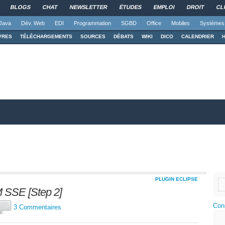
BLOGS
CHAT
NEWSLETTER
ÉTUDES
EMPLOI
DROIT
CL
Java
Dév. Web
EDI
Programmation
SGBD
Office
Mobiles
Systèmes
VRES
TÉLÉCHARGEMENTS
SOURCES
DÉBATS
WIKI
DICO
CALENDRIER
PLUGIN ECLIPSE
 SSE [Step 2]
Con
3 Commentaires