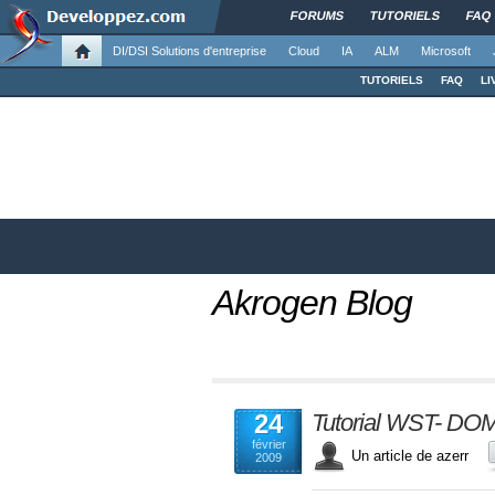
FORUMS
TUTORIELS
FAQ
DI/DSI Solutions d'entreprise
Cloud
IA
ALM
Microsoft
TUTORIELS
FAQ
LI
Akrogen Blog
24
Tutorial WST- DOM
février
Un article de azerr
2009