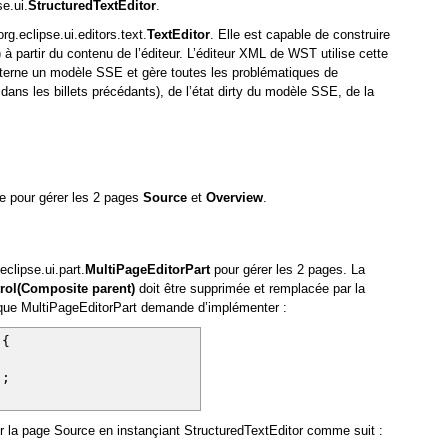
e.ui.
StructuredTextEditor
.
rg.eclipse.ui.editors.text.
TextEditor
. Elle est capable de construire
partir du contenu de l’éditeur. L’éditeur XML de WST utilise cette
interne un modèle SSE et gère toutes les problématiques de
ns les billets précédants), de l’état dirty du modèle SSE, de la
ée pour gérer les 2 pages
Source
et
Overview
.
clipse.ui.part.
MultiPageEditorPart
pour gérer les 2 pages. La
rol(Composite parent)
doit être supprimée et remplacée par la
ue MultiPageEditorPart demande d’implémenter :
 {
);
 la page Source en instançiant StructuredTextEditor comme suit :