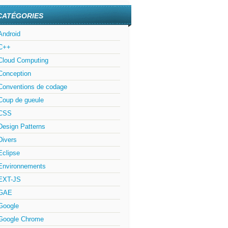
CATÉGORIES
Android
C++
Cloud Computing
Conception
Conventions de codage
Coup de gueule
CSS
Design Patterns
Divers
Eclipse
Environnements
EXT-JS
GAE
Google
Google Chrome