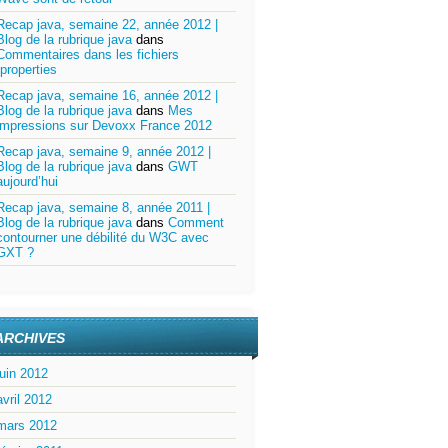
Recap java, semaine 22, année 2012 |
Blog de la rubrique java
dans
Commentaires dans les fichiers
.properties
Recap java, semaine 16, année 2012 |
Blog de la rubrique java
dans
Mes
impressions sur Devoxx France 2012
Recap java, semaine 9, année 2012 |
Blog de la rubrique java
dans
GWT
aujourd’hui
Recap java, semaine 8, année 2011 |
Blog de la rubrique java
dans
Comment
contourner une débilité du W3C avec
GXT ?
ARCHIVES
juin 2012
avril 2012
mars 2012