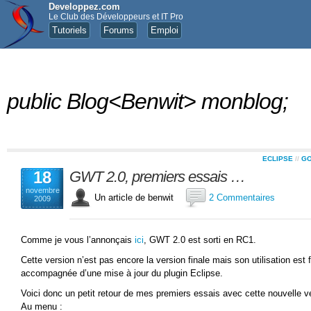
Developpez.com
Le Club des Développeurs et IT Pro
Tutoriels
Forums
Emploi
public Blog<Benwit> monblog;
ECLIPSE
//
G
18
GWT 2.0, premiers essais …
novembre
Un article de benwit
2 Commentaires
2009
Comme je vous l’annonçais
ici
, GWT 2.0 est sorti en RC1.
Cette version n’est pas encore la version finale mais son utilisation est 
accompagnée d’une mise à jour du plugin Eclipse.
Voici donc un petit retour de mes premiers essais avec cette nouvelle v
Au menu :