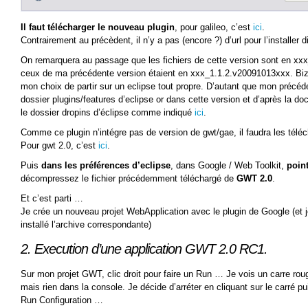
Il faut télécharger le nouveau plugin
, pour galileo, c’est
ici
.
Contrairement au précèdent, il n’y a pas (encore ?) d’url pour l’installer d
On remarquera au passage que les fichiers de cette version sont en xx
ceux de ma précédente version étaient en xxx_1.1.2.v20091013xxx. Biz
mon choix de partir sur un eclipse tout propre. D’autant que mon précéden
dossier plugins/features d’eclipse or dans cette version et d’après la do
le dossier dropins d’éclipse comme indiqué
ici
.
Comme ce plugin n’intégre pas de version de gwt/gae, il faudra les tél
Pour gwt 2.0, c’est
ici
.
Puis
dans les préférences d’eclipse
, dans Google / Web Toolkit,
point
décompressez le fichier précédemment téléchargé de
GWT 2.0
.
Et c’est parti …
Je crée un nouveau projet WebApplication avec le plugin de Google (et 
installé l’archive correspondante)
2. Execution d’une application GWT 2.0 RC1.
Sur mon projet GWT, clic droit pour faire un Run … Je vois un carre rou
mais rien dans la console. Je décide d’arréter en cliquant sur le carré p
Run Configuration …