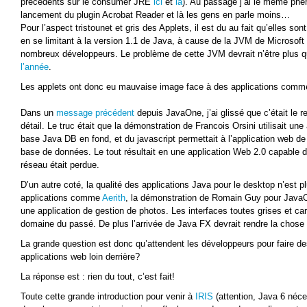
précedents sur le consumer JRE
ici
et
là
). Au passage j’ai le même phé
lancement du plugin Acrobat Reader et là les gens en parle moins…
Pour l’aspect tristounet et gris des Applets, il est du au fait qu’elles s
en se limitant à la version 1.1 de Java, à cause de la JVM de Microsoft
nombreux développeurs. Le problème de cette JVM devrait n’être plus 
l’année
.
Les applets ont donc eu mauvaise image face à des applications comme
Dans un
message précédent
depuis JavaOne, j’ai glissé que c’était le r
détail. Le truc était que la démonstration de Francois Orsini utilisait un
base Java DB en fond, et du javascript permettait à l’application web d
base de données. Le tout résultait en une application Web 2.0 capable 
réseau était perdue.
D’un autre coté, la qualité des applications Java pour le desktop n’est plu
applications comme
Aerith
, la démonstration de Romain Guy pour Java
une application de gestion de photos. Les interfaces toutes grises et c
domaine du passé. De plus l’arrivée de Java FX devrait rendre la chose 
La grande question est donc qu’attendent les développeurs pour faire des
applications web loin derrière?
La réponse est : rien du tout, c’est fait!
Toute cette grande introduction pour venir à
IRIS
(attention, Java 6 néce