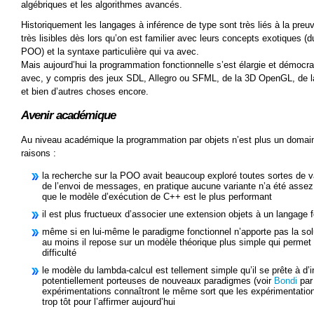
algébriques et les algorithmes avancés.
Historiquement les langages à inférence de type sont très liés à la pre
très lisibles dès lors qu’on est familier avec leurs concepts exotiques 
POO) et la syntaxe particulière qui va avec.
Mais aujourd’hui la programmation fonctionnelle s’est élargie et démocra
avec, y compris des jeux SDL, Allegro ou SFML, de la 3D OpenGL, de 
et bien d’autres choses encore.
Avenir académique
Au niveau académique la programmation par objets n’est plus un domaine
raisons :
la recherche sur la POO avait beaucoup exploré toutes sortes de v
de l’envoi de messages, en pratique aucune variante n’a été assez 
que le modèle d’exécution de C++ est le plus performant
il est plus fructueux d’associer une extension objets à un langage f
même si en lui-même le paradigme fonctionnel n’apporte pas la solu
au moins il repose sur un modèle théorique plus simple qui permet 
difficulté
le modèle du lambda-calcul est tellement simple qu’il se prête à d’i
potentiellement porteuses de nouveaux paradigmes (voir
Bondi
par
expérimentations connaîtront le même sort que les expérimentation
trop tôt pour l’affirmer aujourd’hui