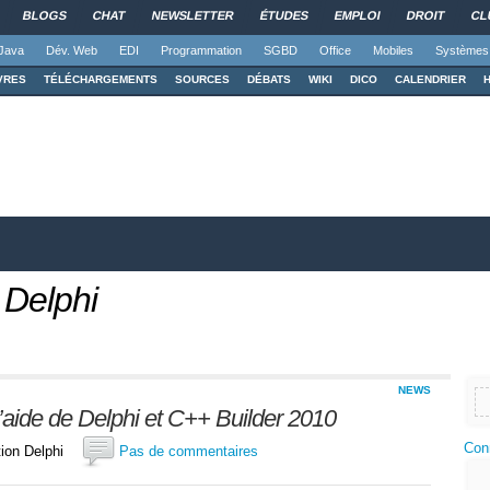
BLOGS
CHAT
NEWSLETTER
ÉTUDES
EMPLOI
DROIT
CL
Java
Dév. Web
EDI
Programmation
SGBD
Office
Mobiles
Systèmes
VRES
TÉLÉCHARGEMENTS
SOURCES
DÉBATS
WIKI
DICO
CALENDRIER
 Delphi
NEWS
l’aide de Delphi et C++ Builder 2010
Con
ction Delphi
Pas de commentaires