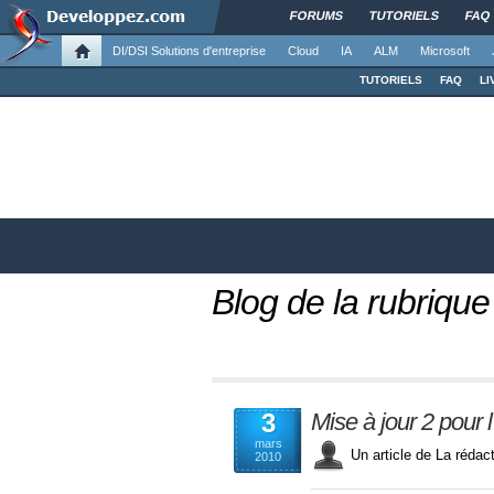
FORUMS
TUTORIELS
FAQ
DI/DSI Solutions d'entreprise
Cloud
IA
ALM
Microsoft
TUTORIELS
FAQ
LI
Blog de la rubrique
3
Mise à jour 2 pour 
mars
Un article de La réda
2010