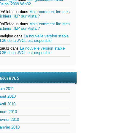
Delphi 2009 Win32
Oh!Tofocus
dans
Mais comment lire mes
fichiers HLP sur Vista ?
Oh!Tofocus
dans
Mais comment lire mes
fichiers HLP sur Vista ?
oneigloo
dans
La nouvelle version stable
3.36 de la JVCL est disponible!
kurul1
dans
La nouvelle version stable
3.36 de la JVCL est disponible!
ARCHIVES
juin 2011
août 2010
avril 2010
mars 2010
février 2010
janvier 2010