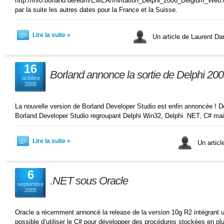
http://info.borland.de/edm/EMEA/Invitation_Delphi_2006_Belgium_We
par la suite les autres dates pour la France et la Suisse.
Lire la suite »
Un article de Laurent D
16
Borland annonce la sortie de Delphi 200
octobre
2005
La nouvelle version de Borland Developer Studio est enfin annoncée ! Del
Borland Developer Studio regroupant Delphi Win32, Delphi .NET, C# mai
Lire la suite »
Un artic
6
.NET sous Oracle
septembre
2005
Oracle a récemment annoncé la release de la version 10g R2 intégrant u
possible d’utiliser le C# pour développer des procédures stockées en p