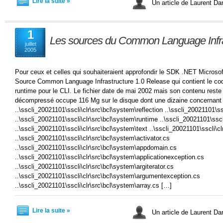
Lire la suite »
Un article de Laurent D
1
Les sources du Common Language Infra
juillet
2005
Pour ceux et celles qui souhaiteraient approfondir le SDK .NET Microsoft
Source Common Language Infrastructure 1.0 Release qui contient le cod
runtime pour le CLI. Le fichier date de mai 2002 mais son contenu reste
décompressé occupe 116 Mg sur le disque dont une dizaine concernant l
..\sscli_20021101\sscli\clr\src\bcl\system\reflection ..\sscli_20021101\s
..\sscli_20021101\sscli\clr\src\bcl\system\runtime ..\sscli_20021101\sscl
..\sscli_20021101\sscli\clr\src\bcl\system\text ..\sscli_20021101\sscli\c
..\sscli_20021101\sscli\clr\src\bcl\system\activator.cs
..\sscli_20021101\sscli\clr\src\bcl\system\appdomain.cs
..\sscli_20021101\sscli\clr\src\bcl\system\applicationexception.cs
..\sscli_20021101\sscli\clr\src\bcl\system\argiterator.cs
..\sscli_20021101\sscli\clr\src\bcl\system\argumentexception.cs
..\sscli_20021101\sscli\clr\src\bcl\system\array.cs […]
Lire la suite »
Un article de Laurent D