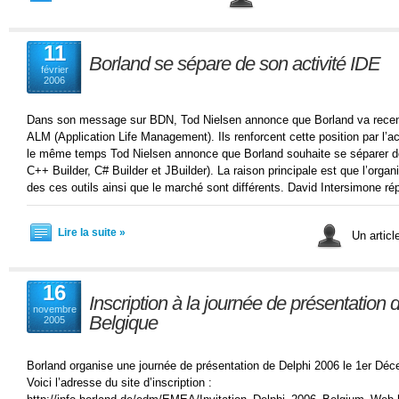
11
Borland se sépare de son activité IDE
février
2006
Dans son message sur BDN, Tod Nielsen annonce que Borland va recentre
ALM (Application Life Management). Ils renforcent cette position par l’
le même temps Tod Nielsen annonce que Borland souhaite se séparer de
C++ Builder, C# Builder et JBuilder). La raison principale est que l’org
des ces outils ainsi que le marché sont différents. David Intersimone r
Lire la suite »
Un artic
16
Inscription à la journée de présentation
novembre
Belgique
2005
Borland organise une journée de présentation de Delphi 2006 le 1er Déc
Voici l’adresse du site d’inscription :