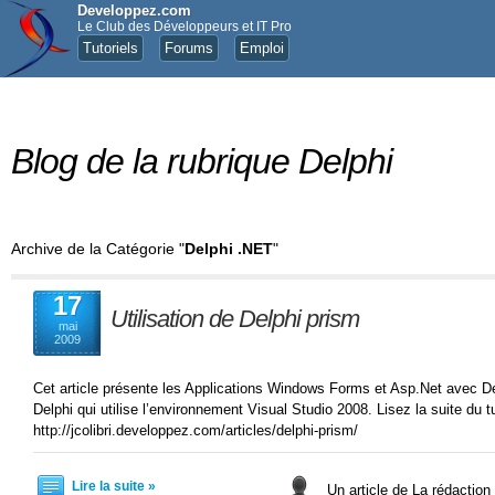
Developpez.com
Le Club des Développeurs et IT Pro
Tutoriels
Forums
Emploi
Blog de la rubrique Delphi
Archive de la Catégorie "
Delphi .NET
"
17
Utilisation de Delphi prism
mai
2009
Cet article présente les Applications Windows Forms et Asp.Net avec 
Delphi qui utilise l’environnement Visual Studio 2008. Lisez la suite du tut
http://jcolibri.developpez.com/articles/delphi-prism/
Lire la suite »
Un article de La rédaction