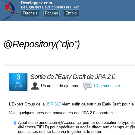
Developpez.com
Le Club des Développeurs et IT Pro
Tutoriels
Forums
Emploi
@Repository("djo")
3
Sortie de l’Early Draft de JPA 2.0
mai
Un article de djo.mos
1 Commentaire
2008
L’Expert Group de la
JSR 317
vient enfin de sortir un Early Draft pour le
Voici quelques unes des nouveautés que JPA 2.0 apporterait:
Ajout d’une annotation @Access qui permet de spécifier le type d’a
@Access(FIELD) pour spécifier un accès direct aux champs et 
que l’accès doit se faire via le getter et le setter.