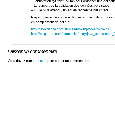
– l’annotation @OrderColumn pour ordonner une collecti
– Le support de la validation des données persistées
– ET le plus attendu, un api de recherche par critère
N’ayant pas eu le courage de parcourir le JSR ;-), voila
en complément de celle ci.
http://java.dzone.com/articles/looking-forward-jpa-20
http://blogs.sun.com/ldemichiel/entry/java_persistence_
Laisser un commentaire
Vous devez être
connecté
pour poster un commentaire.