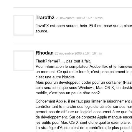
Traroth2
25 novembre 2008 à 16 h 18 min
JavaFX est open-source, hein. Et il est basé sur la plat
source.
Rhodan
25 novembre 2008 à 16 h 16 min
Flash? fermé? … pas tout à fait.
Pour information le compilateur Adobe flex et le framew
un moment. Ce qui reste fermé, c’est principalement le
c’est une autre histoire.
Mais pour un développeur, coder pour un container (Fla
cela sera identique sous Windows, Mac OS X, un deskto
mobile, c’est pas un peu le rêve non?
Concernant Apple, il ne faut pas limiter le raisonnement 
contrôler tant le marché des logiciels utilisés sur ses ha
permet pas de diffuser un logiciel concurrent à ce que f
de développement. Sur ce contexte Apple manque encor
les outils pour Mac OS X sont d’une qualité exemplaire.
La stratégie d’Apple c’est de « contrôler » le plus possibl