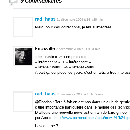
9 Commentaires
rad_hass
11 décembre 2008 à 14 h 29 min
Merci pour ces corrections, je les ai intégrées
knoxville
2 décembre 2008 à 11 h 31 min
« emprunte » -> « empreinte »
« intéressent » -> « intéressant »
« retenait vous » -> « retenez-vous »
A part ça qui pique les yeux, c’est un article très intéres
rad_hass
26 novembre 2008 à 10 h 52 min
@Rhodan : Tout à fait on est pas dans un club de gentl
d’une importance particulière dans le monde des technoph
D’ailleurs une nouvelle news est entrain de faire grincer
par Apple :
http://www.pcinpact.com/actu/news/47524-go
Favoritisme ?