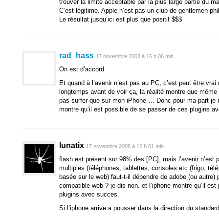
trouver la limite acceptable par la plus large partie du 
C’est légitime. Apple n’est pas un club de gentlemen phi
Le résultat jusqu’ici est plus que positif $$$
rad_hass
17 novembre 2008 à 16 h 06 min
On est d’accord
Et quand à l’avenir n’est pas au PC, c’est peut être vrai
longtemps avant de voir ça, la réalité montre que même 
pas surfer que sur mon iPhone … Donc pour ma part je m
montre qu’il est possible de se passer de ces plugins 
lunatix
17 novembre 2008 à 16 h 01 min
flash est présent sur 98% des [PC], mais l’avenir n’est
multiples (téléphones, tablettes, consoles etc (frigo, té
basée sur le web) faut-t-il dépendre de adobe (ou autre) 
compatible web ? je dis non. et l’iphone montre qu’il es
plugins avec succes.
Si l’iphone arrive a pousser dans la direction du standar