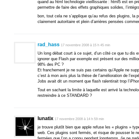
quand au html technologie vieillissante : html5 est en pr
permettre de faire des effets graphiques solides, l’intégra
bon, tout cela ne s’applique qu’au refus des plugins, la p
clairement autoritaire et plein d’arrières pensées commer
rad_hass
17 novembre 2008 à 15 h 45 min
Un long débat court à ce sujet, d’un côté ce que tu dis es
ignorer que Flash par exemple est présent sur des million
98% des PC ?
Et franchement je ne suis pas certains qu’Apple ne suppo
c’est à mon avis plus la thèse de l’amélioration de l’expér
Jobs avait dit un moment que flash ralentirait trop l’iPho
Tout en sachant la limite à laquelle est arrivé la technol
restreindre à ce STANDARD ?
lunatix
17 novembre 2008 à 14 h 59 min
je trouve plutôt bien que apple refuse les « plugins » typ
web. Ces plugins sont fermés, et risque de pousser le n
fermées que l’on a connu pendant longtemps. (je ne par