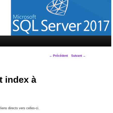
Navigation des articles
←
Précédent
Suivant
→
t index à
liens directs vers celles-ci.