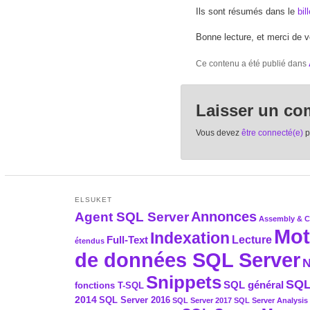
Ils sont résumés dans le
bil
Bonne lecture, et merci de 
Ce contenu a été publié dans
Laisser un co
Vous devez
être connecté(e)
p
ELSUKET
Agent SQL Server
Annonces
Assembly & 
Mot
Indexation
Full-Text
Lecture
étendus
de données SQL Server
N
Snippets
SQL
SQL général
fonctions T-SQL
2014
SQL Server 2016
SQL Server 2017
SQL Server Analysis 