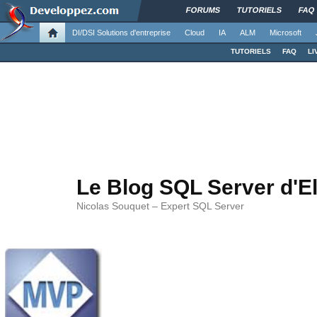
FORUMS
TUTORIELS
FAQ
DI/DSI Solutions d'entreprise
Cloud
IA
ALM
Microsoft
TUTORIELS
FAQ
LI
Le Blog SQL Server d'E
Nicolas Souquet – Expert SQL Server