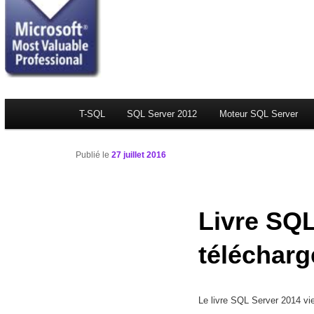
Menu principal
T-SQL
Aller au contenu principal
Aller au contenu secondaire
SQL Server 2012
Moteur SQL Server
Publié le
27 juillet 2016
Livre SQL
télécharge
Le livre SQL Server 2014 vien