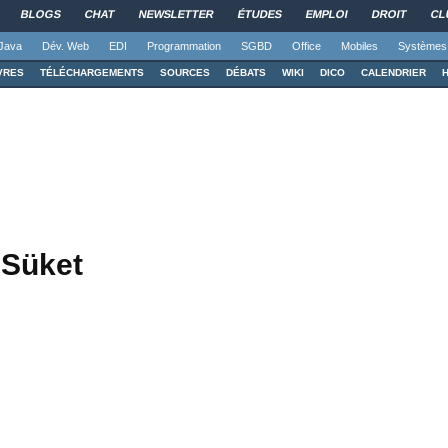
BLOGS
CHAT
NEWSLETTER
ÉTUDES
EMPLOI
DROIT
CL
Java
Dév. Web
EDI
Programmation
SGBD
Office
Mobiles
Systèmes
VRES
TÉLÉCHARGEMENTS
SOURCES
DÉBATS
WIKI
DICO
CALENDRIER
lSüket