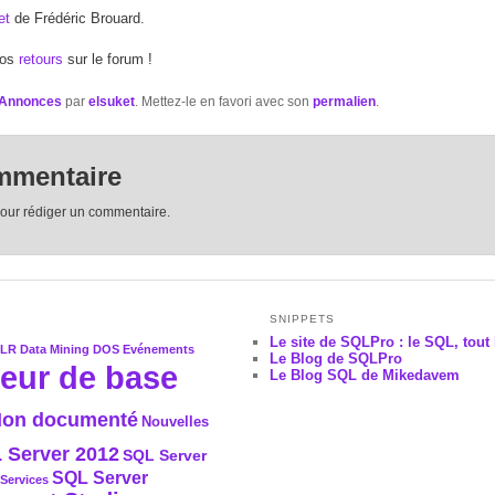
let
de Frédéric Brouard.
vos
retours
sur le forum !
Annonces
par
elsuket
. Mettez-le en favori avec son
permalien
.
mmentaire
our rédiger un commentaire.
SNIPPETS
Le site de SQLPro : le SQL, tout 
CLR
Data Mining
DOS
Evénements
Le Blog de SQLPro
eur de base
Le Blog SQL de Mikedavem
on documenté
Nouvelles
 Server 2012
SQL Server
SQL Server
Services