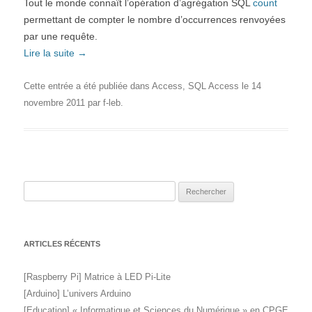
Tout le monde connaît l’opération d’agrégation SQL
count
permettant de compter le nombre d’occurrences renvoyées
par une requête.
Lire la suite
→
Cette entrée a été publiée dans
Access
,
SQL Access
le
14
novembre 2011
par
f-leb
.
Rechercher :
ARTICLES RÉCENTS
[Raspberry Pi] Matrice à LED Pi-Lite
[Arduino] L’univers Arduino
[Education] « Informatique et Sciences du Numérique » en CPGE