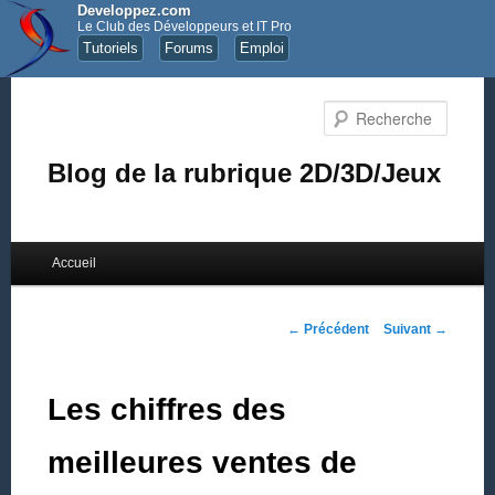
Developpez.com
Le Club des Développeurs et IT Pro
Tutoriels
Forums
Emploi
Recher
Blog de la rubrique 2D/3D/Jeux
Menu principal
Accueil
Aller au contenu principal
Aller au contenu secondaire
Navigation des articles
←
Précédent
Suivant
→
Les chiffres des
meilleures ventes de