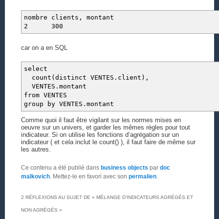
nombre clients, montant
2 300
car on a en SQL
select
count(distinct VENTES.client),
VENTES.montant
from VENTES
group by VENTES.montant
Comme quoi il faut être vigilant sur les normes mises en
oeuvre sur un univers, et garder les mêmes règles pour tout
indicateur. Si on utilise les fonctions d’agrégation sur un
indicateur ( et cela inclut le count() ), il faut faire de même sur
les autres.
Ce contenu a été publié dans
business objects
par
doc
malkovich
. Mettez-le en favori avec son
permalien
.
2 RÉFLEXIONS AU SUJET DE «
MÉLANGE D’INDICATEURS AGRÉGÉS ET
NON AGRÉGÉS
»