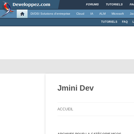
FORUMS
TUTORIELS
FA
DI/DSI Solutions d'entreprise
Cloud
IA
ALM
Microsoft
Ja
TUTORIELS
FAQ
Jmini Dev
ACCUEIL