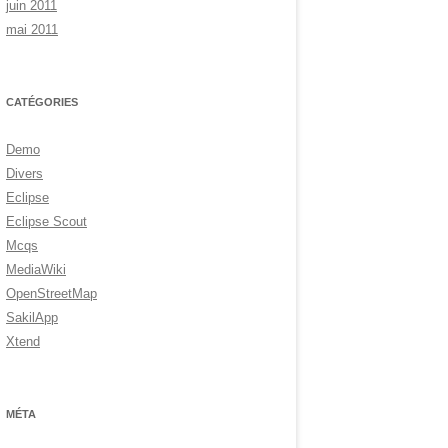
juin 2011
mai 2011
CATÉGORIES
Demo
Divers
Eclipse
Eclipse Scout
Mcqs
MediaWiki
OpenStreetMap
SakilApp
Xtend
MÉTA