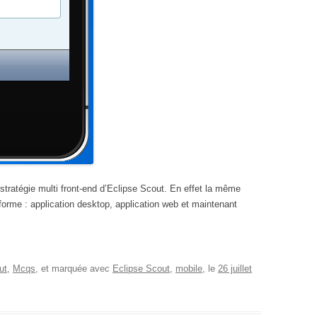
 stratégie multi front-end d’Eclipse Scout. En effet la même
 forme : application desktop, application web et maintenant
ut
,
Mcqs
, et marquée avec
Eclipse Scout
,
mobile
, le
26 juillet