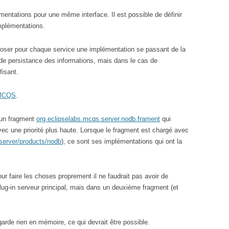
mentations pour une même interface. Il est possible de définir
implémentations.
oser pour chaque service une implémentation se passant de la
de persistance des informations, mais dans le cas de
fisant.
 MCQS
.
’un fragment
org.eclipselabs.mcqs.server.nodb.frament
qui
c une priorité plus haute. Lorsque le fragment est chargé avec
server/products/nodb
), ce sont ses implémentations qui ont la
pour faire les choses proprement il ne faudrait pas avoir de
ug-in serveur principal, mais dans un deuxième fragment (et
arde rien en mémoire, ce qui devrait être possible.