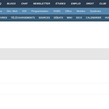
Q
BLOGS
CHAT
NEWSLETTER
ÉTUDES
EMPLOI
DROIT
CLUB
va
Dév. Web
EDI
Programmation
SGBD
Office
Mobiles
Systèmes
LIVRES
TÉLÉCHARGEMENTS
SOURCES
DÉBATS
WIKI
DICO
CALENDRIER
HU
Aller au contenu principal