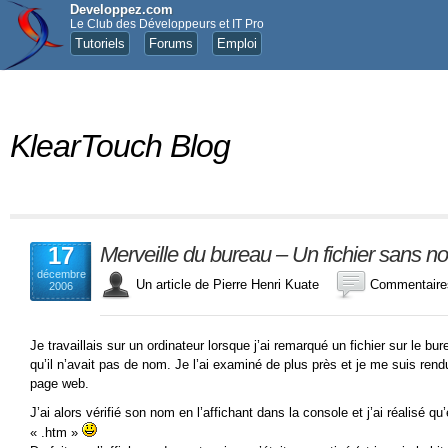
Developpez.com
Le Club des Développeurs et IT Pro
Tutoriels
Forums
Emploi
KlearTouch Blog
17
Merveille du bureau – Un fichier sans n
décembre
Un article de Pierre Henri Kuate
Commentaire
2006
Je travaillais sur un ordinateur lorsque j’ai remarqué un fichier sur le bur
qu’il n’avait pas de nom. Je l’ai examiné de plus près et je me suis rendu
page web.
J’ai alors vérifié son nom en l’affichant dans la console et j’ai réalisé qu’e
« .htm »