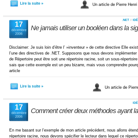
Lire la suite »
Un article de Pierre Henr
.NET
//
ID
17
Ne jamais utiliser un booléen dans la s
décembre
2006
Disclaimer: Je suis loin d’être l’ »inventeur » de cette directive Elle ex
l’une des directives de .NET. Supposons que nous devons implémenter u
de Répertoire peut être soit une répertoire racine, soit un sous-répertoire 
sais que cette exemple est un peu bizarre, mais vous comprendre pourqu
article
Lire la suite »
Un article de Pier
ID
17
Comment créer deux méthodes ayant l
décembre
2006
En me basant sur l’exemple de mon article précédent, nous allons étendr
répertoire racine, nous devons spécifier le lecteur dans lequel ce réperto