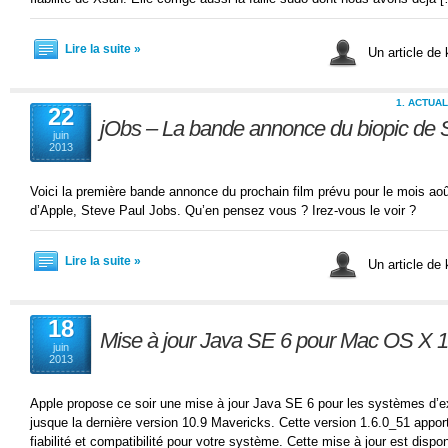
Lire la suite »
Un article de
1. ACTUA
22
jObs – La bande annonce du biopic de 
juin
2013
Voici la première bande annonce du prochain film prévu pour le mois août
d’Apple, Steve Paul Jobs. Qu’en pensez vous ? Irez-vous le voir ?
Lire la suite »
Un article de
18
Mise à jour Java SE 6 pour Mac OS X 1
juin
2013
Apple propose ce soir une mise à jour Java SE 6 pour les systèmes d’e
jusque la dernière version 10.9 Mavericks. Cette version 1.6.0_51 appor
fiabilité et compatibilité pour votre système. Cette mise à jour est dispo