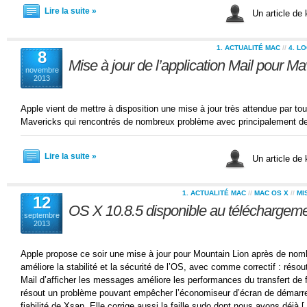
Lire la suite »
Un article de
1. ACTUALITÉ MAC
//
4. L
8
Mise à jour de l’application Mail pour Ma
novembre
2013
Apple vient de mettre à disposition une mise à jour très attendue par to
Mavericks qui rencontrés de nombreux problème avec principalement d
Lire la suite »
Un article de
1. ACTUALITÉ MAC
//
MAC OS X
//
MI
12
OS X 10.8.5 disponible au téléchargem
septembre
2013
Apple propose ce soir une mise à jour pour Mountain Lion après de nom
améliore la stabilité et la sécurité de l’OS, avec comme correctif : ré
Mail d’afficher les messages améliore les performances du transfert de 
résout un problème pouvant empêcher l’économiseur d’écran de démarre
fiabilité de Xsan. Elle corrige aussi la faille sudo dont nous avons déjà 