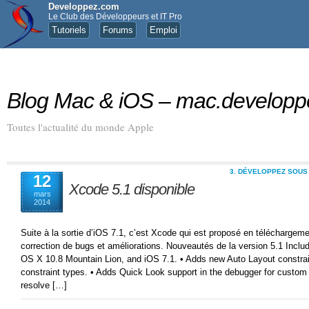
Developpez.com
Le Club des Développeurs et IT Pro
Tutoriels
Forums
Emploi
Blog Mac & iOS – mac.develop
Toutes l'actualité du monde Apple
3. DÉVELOPPEZ SOUS
12
Xcode 5.1 disponible
mars
2014
Suite à la sortie d’iOS 7.1, c’est Xcode qui est proposé en téléchargeme
correction de bugs et améliorations. Nouveautés de la version 5.1 Inc
OS X 10.8 Mountain Lion, and iOS 7.1. • Adds new Auto Layout constraint
constraint types. • Adds Quick Look support in the debugger for custom o
resolve […]