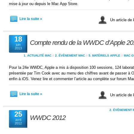
mise à jour ou depuis le Mac App Store.
Lire la suite »
Un article de
18
Compte rendu de la WWDC d’Apple 20
juin
2013
1. ACTUALITÉ MAC
//
2. ÉVÈNEMENT MAC
//
5. MATÉRIELS APPLE
//
MAC O
Pour la 24e WWDC, Apple a mis à disposition 100 sessions, 124 laborat
présentée par Tim Cook avec au menu des chiffres avant de passer à 
enfin à iOS. Venez lire et commenter l’article au complète sur forum Ma
Lire la suite »
Un article de
2. ÉVÈNEMENT 
25
WWDC 2012
avril
2012