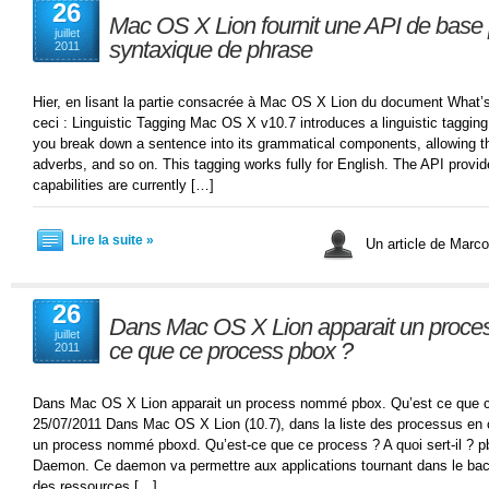
26
Mac OS X Lion fournit une API de base p
juillet
syntaxique de phrase
2011
Hier, en lisant la partie consacrée à Mac OS X Lion du document What’
ceci : Linguistic Tagging Mac OS X v10.7 introduces a linguistic tagging
you break down a sentence into its grammatical components, allowing th
adverbs, and so on. This tagging works fully for English. The API provi
capabilities are currently […]
Lire la suite »
Un article de Marc
26
Dans Mac OS X Lion apparait un proce
juillet
ce que ce process pbox ?
2011
Dans Mac OS X Lion apparait un process nommé pbox. Qu’est ce que c
25/07/2011 Dans Mac OS X Lion (10.7), dans la liste des processus en 
un process nommé pboxd. Qu’est-ce que ce process ? A quoi sert-il ? p
Daemon. Ce daemon va permettre aux applications tournant dans le bac 
des ressources […]