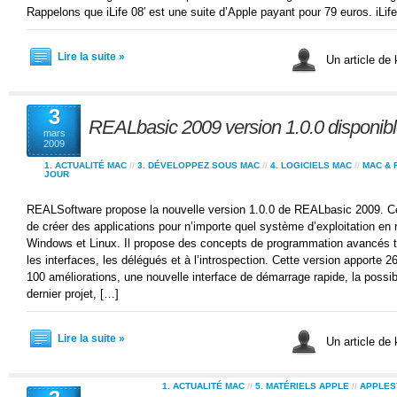
Rappelons que iLife 08′ est une suite d’Apple payant pour 79 euros. iLife
Lire la suite »
Un article de
3
REALbasic 2009 version 1.0.0 disponib
mars
2009
1. ACTUALITÉ MAC
//
3. DÉVELOPPEZ SOUS MAC
//
4. LOGICIELS MAC
//
MAC & 
JOUR
REALSoftware propose la nouvelle version 1.0.0 de REALbasic 2009. Ce
de créer des applications pour n’importe quel système d’exploitation e
Windows et Linux. Il propose des concepts de programmation avancés te
les interfaces, les délégués et à l’introspection. Cette version apporte 2
100 améliorations, une nouvelle interface de démarrage rapide, la possib
dernier projet, […]
Lire la suite »
Un article de
1. ACTUALITÉ MAC
//
5. MATÉRIELS APPLE
//
APPLES