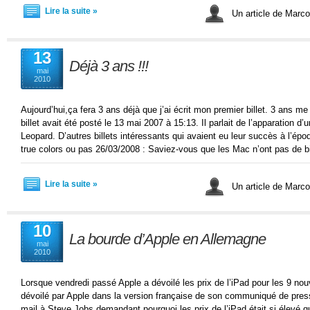
Lire la suite »
Un article de Marc
13
Déjà 3 ans !!!
mai
2010
Aujourd’hui,ça fera 3 ans déjà que j’ai écrit mon premier billet. 3 ans m
billet avait été posté le 13 mai 2007 à 15:13. Il parlait de l’apparation
Leopard. D’autres billets intéressants qui avaient eu leur succès à l’épo
true colors ou pas 26/03/2008 : Saviez-vous que les Mac n’ont pas de b
Lire la suite »
Un article de Marc
10
La bourde d’Apple en Allemagne
mai
2010
Lorsque vendredi passé Apple a dévoilé les prix de l’iPad pour les 9 nou
dévoilé par Apple dans la version française de son communiqué de pres
mail à Steve Jobs demandant pourquoi les prix de l’iPad était si élevé 