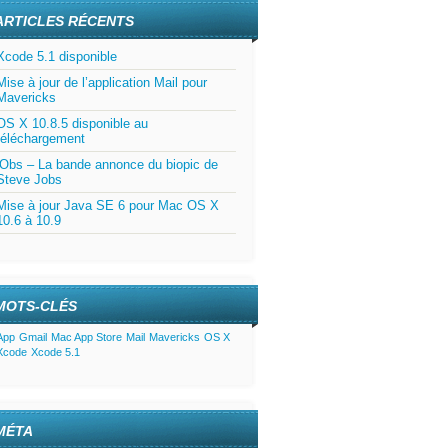
ARTICLES RÉCENTS
Xcode 5.1 disponible
Mise à jour de l’application Mail pour
Mavericks
OS X 10.8.5 disponible au
téléchargement
jObs – La bande annonce du biopic de
Steve Jobs
Mise à jour Java SE 6 pour Mac OS X
10.6 à 10.9
MOTS-CLÉS
App
Gmail
Mac App Store
Mail
Mavericks
OS X
Xcode
Xcode 5.1
MÉTA