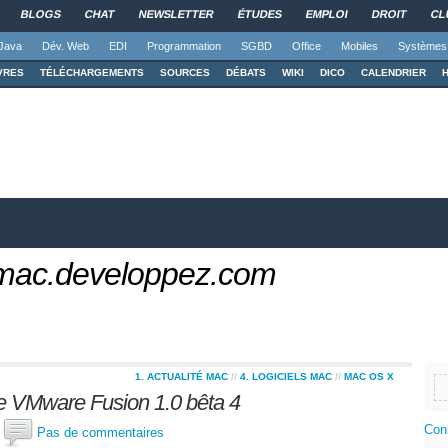
BLOGS
CHAT
NEWSLETTER
ÉTUDES
EMPLOI
DROIT
CL
Java
Dév. Web
EDI
Programmation
SGBD
Office
Mobiles
Systèmes
VRES
TÉLÉCHARGEMENTS
SOURCES
DÉBATS
WIKI
DICO
CALENDRIER
 mac.developpez.com
1. ACTUALITÉ MAC
//
4. LOGICIELS MAC
//
MAC OS X
de VMware Fusion 1.0 bêta 4
Con
x
Pas de commentaires