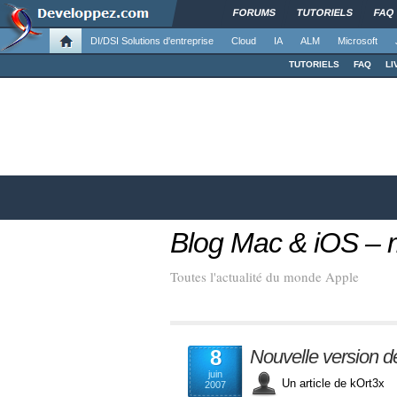
FORUMS
TUTORIELS
FAQ
DI/DSI Solutions d'entreprise
Cloud
IA
ALM
Microsoft
TUTORIELS
FAQ
LI
Blog Mac & iOS –
Toutes l'actualité du monde Apple
8
Nouvelle version 
juin
Un article de kOrt3
2007