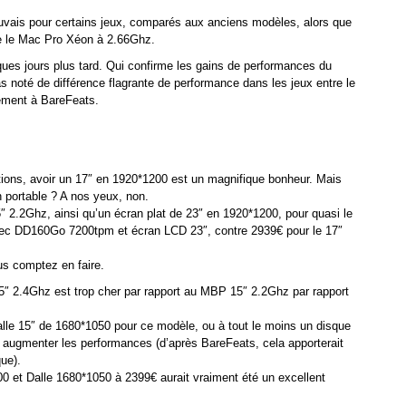
uvais pour certains jeux, comparés aux anciens modèles, alors que
me le Mac Pro Xéon à 2.66Ghz.
ues jours plus tard. Qui confirme les gains de performances du
s noté de différence flagrante de performance dans les jeux entre le
ement à BareFeats.
tions, avoir un 17″ en 1920*1200 est un magnifique bonheur. Mais
n portable ? A nos yeux, non.
15″ 2.2Ghz, ainsi qu’un écran plat de 23″ en 1920*1200, pour quasi le
ec DD160Go 7200tpm et écran LCD 23″, contre 2939€ pour le 17″
us comptez en faire.
″ 2.4Ghz est trop cher par rapport au MBP 15″ 2.2Ghz par rapport
e dalle 15″ de 1680*1050 pour ce modèle, ou à tout le moins un disque
 augmenter les performances (d’après BareFeats, cela apporterait
ue).
t Dalle 1680*1050 à 2399€ aurait vraiment été un excellent