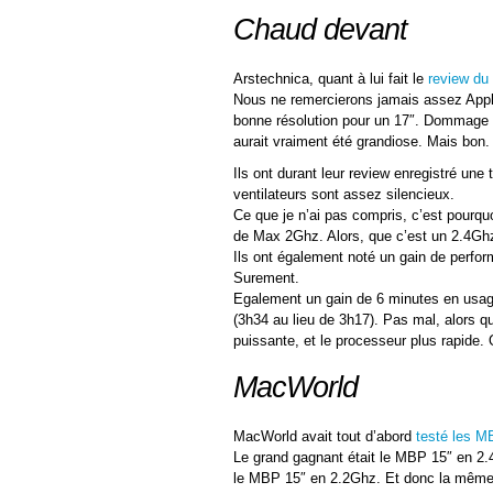
Chaud devant
Arstechnica, quant à lui fait le
review du
Nous ne remercierons jamais assez Apple 
bonne résolution pour un 17″. Dommage qu
aurait vraiment été grandiose. Mais bon.
Ils ont durant leur review enregistré une
ventilateurs sont assez silencieux.
Ce que je n’ai pas compris, c’est pourquoi
de Max 2Ghz. Alors, que c’est un 2.4Ghz 
Ils ont également noté un gain de perfo
Surement.
Egalement un gain de 6 minutes en usage
(3h34 au lieu de 3h17). Pas mal, alors qu
puissante, et le processeur plus rapide. 
MacWorld
MacWorld avait tout d’abord
testé les M
Le grand gagnant était le MBP 15″ en 2
le MBP 15″ en 2.2Ghz. Et donc la même q