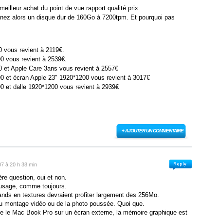
illeur achat du point de vue rapport qualité prix.
enez alors un disque dur de 160Go à 7200tpm. Et pourquoi pas
vous revient à 2119€.
 vous revient à 2539€.
et Apple Care 3ans vous revient à 2557€
et écran Apple 23″ 1920*1200 vous revient à 3017€
et dalle 1920*1200 vous revient à 2939€
+ AJOUTER UN COMMENTAIRE
07 à 20 h 38 min
re question, oui et non.
l’usage, comme toujours.
nds en textures devraient profiter largement des 256Mo.
du montage vidéo ou de la photo poussée. Quoi que.
he le Mac Book Pro sur un écran externe, la mémoire graphique est