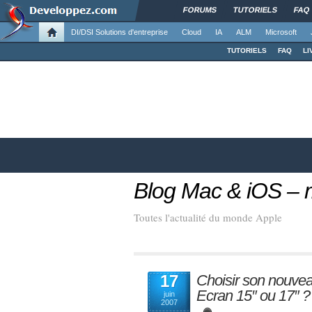
FORUMS
TUTORIELS
FAQ
DI/DSI Solutions d'entreprise
Cloud
IA
ALM
Microsoft
TUTORIELS
FAQ
LI
Blog Mac & iOS –
Toutes l'actualité du monde Apple
17
Choisir son nouv
Ecran 15″ ou 17″ ?
juin
2007