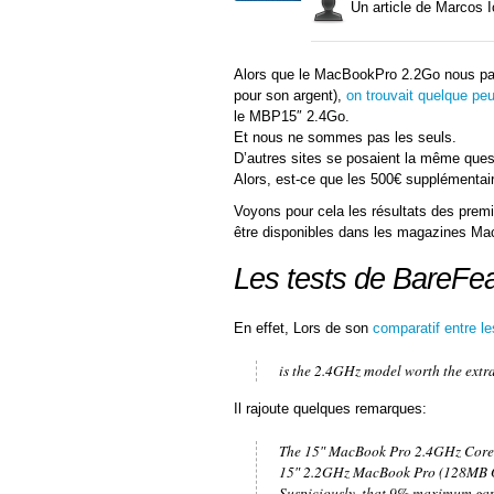
Un article de Marco
Alors que le MacBookPro 2.2Go nous parai
pour son argent),
on trouvait quelque peu 
le MBP15″ 2.4Go.
Et nous ne sommes pas les seuls.
D’autres sites se posaient la même ques
Alors, est-ce que les 500€ supplémentair
Voyons pour cela les résultats des premie
être disponibles dans les magazines Ma
Les tests de BareFe
En effet, Lors de son
comparatif entre l
is the 2.4GHz model worth the ext
Il rajoute quelques remarques:
The 15″ MacBook Pro 2.4GHz Core
15″ 2.2GHz MacBook Pro (128MB GDD
Suspiciously, that 9% maximum gap