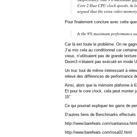
Core 2 Duo CPU clock speeds. At lea
argued that the extra video memory
Pour finalement conclure avec cette que
Is the 9% maximum performance a
Car là est toute le problème. On ne gag
J’ai mis cela au conditionnel car certain
vieux, n’utilisaient pas de grande text
Doom3 n’étaient pas exécuté en mode Ul
Un truc tout de même intéressant à relever
relevé des différences de performance de
Ainsi, alors que la mémoire plafonne à 
Et pour le core clock, cela peut monter 
15″
Ce qui pourrait expliquer les gains de 
D’autres liens de Benchmarks effectués
http://www.barefeats.com/santarosa.htm
http://www.barefeats.com/rosa02.html