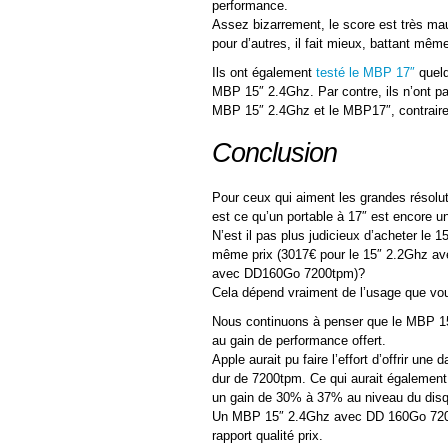
performance.
Assez bizarrement, le score est très ma
pour d’autres, il fait mieux, battant mê
Ils ont également
testé le MBP 17″
quelq
MBP 15″ 2.4Ghz. Par contre, ils n’ont pa
MBP 15″ 2.4Ghz et le MBP17″, contrair
Conclusion
Pour ceux qui aiment les grandes résolu
est ce qu’un portable à 17″ est encore u
N’est il pas plus judicieux d’acheter le 
même prix (3017€ pour le 15″ 2.2Ghz av
avec DD160Go 7200tpm)?
Cela dépend vraiment de l’usage que vo
Nous continuons à penser que le MBP 15
au gain de performance offert.
Apple aurait pu faire l’effort d’offrir un
dur de 7200tpm. Ce qui aurait également
un gain de 30% à 37% au niveau du disq
Un MBP 15″ 2.4Ghz avec DD 160Go 7200 e
rapport qualité prix.