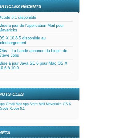
ARTICLES RÉCENTS
Xcode 5.1 disponible
Mise à jour de l’application Mail pour
Mavericks
OS X 10.8.5 disponible au
téléchargement
jObs – La bande annonce du biopic de
Steve Jobs
Mise à jour Java SE 6 pour Mac OS X
10.6 à 10.9
MOTS-CLÉS
App
Gmail
Mac App Store
Mail
Mavericks
OS X
Xcode
Xcode 5.1
MÉTA