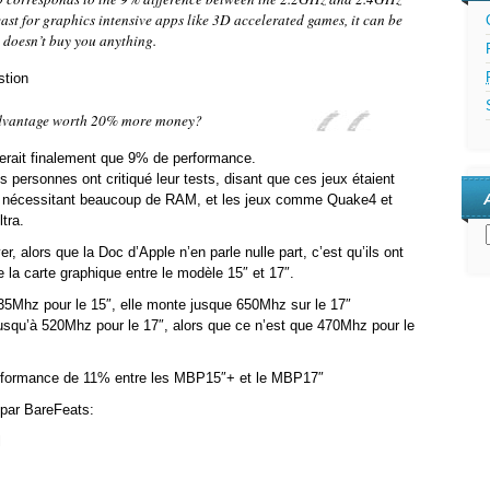
st for graphics intensive apps like 3D accelerated games, it can be
 doesn’t buy you anything.
stion
dvantage worth 20% more money?
nerait finalement que 9% de performance.
es personnes ont critiqué leur tests, disant que ces jeux étaient
ure nécessitant beaucoup de RAM, et les jeux comme Quake4 et
tra.
, alors que la Doc d’Apple n’en parle nulle part, c’est qu’ils ont
 la carte graphique entre le modèle 15″ et 17″.
635Mhz pour le 15″, elle monte jusque 650Mhz sur le 17″
jusqu’à 520Mhz pour le 17″, alors que ce n’est que 470Mhz pour le
performance de 11% entre les MBP15″+ et le MBP17″
 par BareFeats:
l