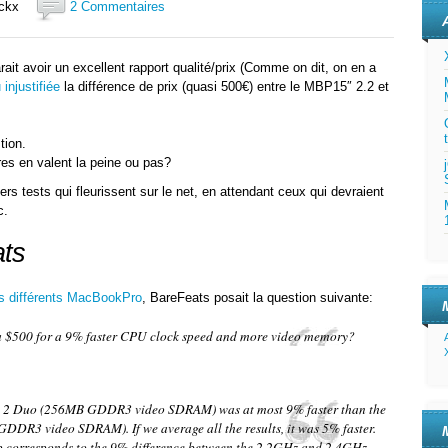
s Ickx
2 Commentaires
t avoir un excellent rapport qualité/prix (Comme on dit, on en a
injustifiée
la différence de prix (quasi 500€) entre le MBP15″ 2.2 et
tion.
es en valent la peine ou pas?
rs tests qui fleurissent sur le net, en attendant ceux qui devraient
c.
ats
es différents MacBookPro
, BareFeats posait la question suivante:
ra $500 for a 9% faster CPU clock speed and more video memory?
 2 Duo (256MB GDDR3 video SDRAM) was at most 9% faster than the
R3 video SDRAM). If we average all the results, it was 5% faster.
 corresponds to the 9% difference between the 2.2GHz and 2.4GHz