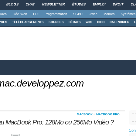
BLOGS
CHAT
NEWSLETTER
ÉTUDES
EMPLOI
DROIT
CL
Java
Dév. Web
EDI
Programmation
SGBD
Office
Mobiles
Systèmes
VRES
TÉLÉCHARGEMENTS
SOURCES
DÉBATS
WIKI
DICO
CALENDRIER
 mac.developpez.com
MACBOOK
//
MACBOOK PRO
eau MacBook Pro: 128Mo ou 256Mo Vidéo ?
Con