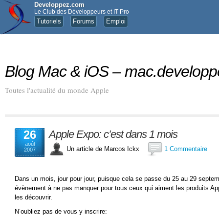
Developpez.com
Le Club des Développeurs et IT Pro
Tutoriels
Forums
Emploi
Blog Mac & iOS – mac.develop
Toutes l'actualité du monde Apple
26
Apple Expo: c’est dans 1 mois
août
Un article de Marcos Ickx
1 Commentaire
2007
Dans un mois, jour pour jour, puisque cela se passe du 25 au 29 septemb
évènement à ne pas manquer pour tous ceux qui aiment les produits Appl
les découvrir.
N’oubliez pas de vous y inscrire: