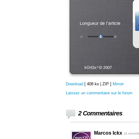
Download
[ 408 ko | ZIP ]
Mirroir
Laissez un commentaire sur le forum
2 Commentaires
Marcos Ickx
16 novemb