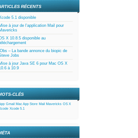
ARTICLES RÉCENTS
Xcode 5.1 disponible
Mise à jour de l’application Mail pour
Mavericks
OS X 10.8.5 disponible au
téléchargement
jObs – La bande annonce du biopic de
Steve Jobs
Mise à jour Java SE 6 pour Mac OS X
10.6 à 10.9
MOTS-CLÉS
App
Gmail
Mac App Store
Mail
Mavericks
OS X
Xcode
Xcode 5.1
MÉTA