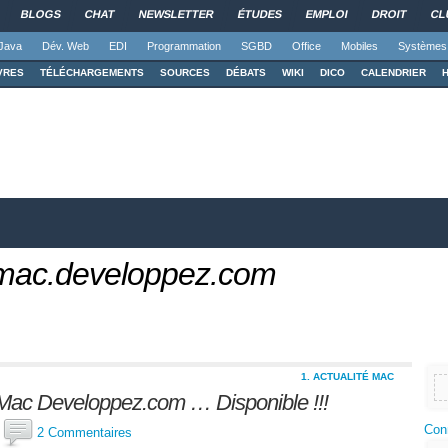
BLOGS
CHAT
NEWSLETTER
ÉTUDES
EMPLOI
DROIT
CL
Java
Dév. Web
EDI
Programmation
SGBD
Office
Mobiles
Systèmes
VRES
TÉLÉCHARGEMENTS
SOURCES
DÉBATS
WIKI
DICO
CALENDRIER
 mac.developpez.com
1. ACTUALITÉ MAC
ac Developpez.com … Disponible !!!
Con
x
2 Commentaires