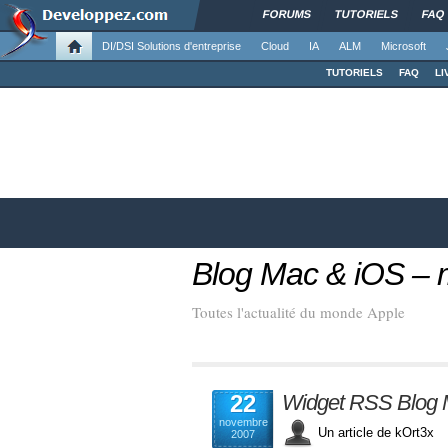
FORUMS
TUTORIELS
FAQ
DI/DSI Solutions d'entreprise
Cloud
IA
ALM
Microsoft
TUTORIELS
FAQ
LI
Blog Mac & iOS –
Toutes l'actualité du monde Apple
22
Widget RSS Blog M
novembre
Un article de kOrt3
2007